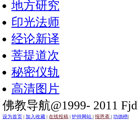
地方研究
印光法师
经论新译
菩提道次
秘密仪轨
高清图片
佛教导航@1999- 2011 Fjd
设为首页
|
加入收藏
|
在线投稿
|
护持网站
|
报恩斋
|
功德榜
|