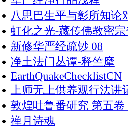
八思巴生平与彰所知论
虹化之光-藏传佛教密宗
新修华严经疏钞 08
净土法门丛谭-释竺摩
EarthQuakeChecklistCN
上师无上供养观行法讲记
敦煌吐鲁番研究 第五卷 2
禅月诗魂