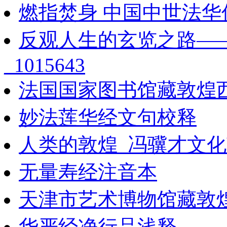
燃指焚身 中国中世法华
反观人生的玄览之路—
_1015643
法国国家图书馆藏敦煌西域
妙法莲华经文句校释
人类的敦煌_冯骥才文化
无量寿经注音本
天津市艺术博物馆藏敦
华严经净行品浅释