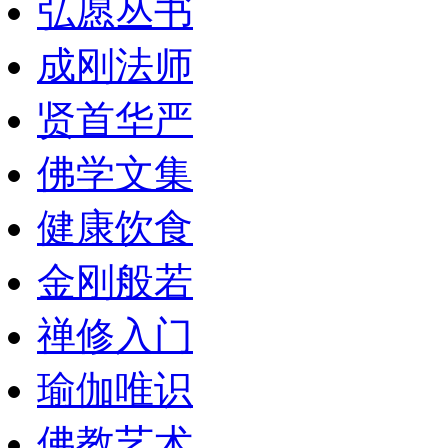
弘愿丛书
成刚法师
贤首华严
佛学文集
健康饮食
金刚般若
禅修入门
瑜伽唯识
佛教艺术