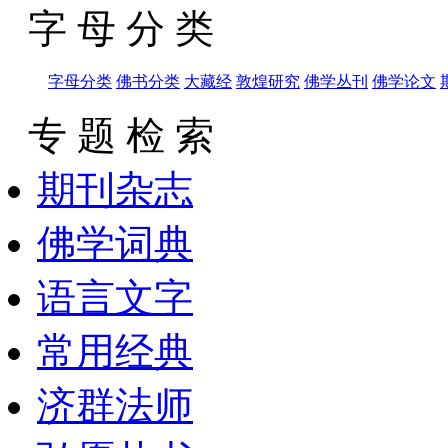
字 母 分 类
字母分类
佛书分类
大藏经
敦煌研究
佛学丛刊
佛学论文
专 题 检 索
期刊杂志
佛学词典
语言文字
常用经典
济群法师