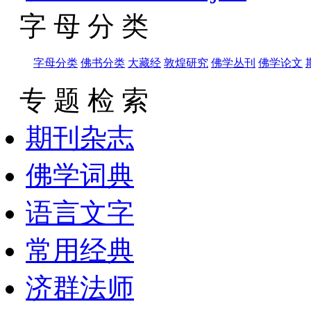
字 母 分 类
字母分类
佛书分类
大藏经
敦煌研究
佛学丛刊
佛学论文
专 题 检 索
期刊杂志
佛学词典
语言文字
常用经典
济群法师