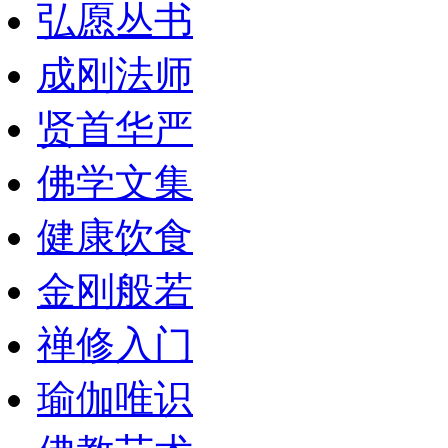
弘愿丛书
成刚法师
贤首华严
佛学文集
健康饮食
金刚般若
禅修入门
瑜伽唯识