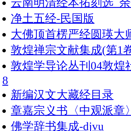
云南明清经本拓刻选_余钟
净土五经-民国版
大佛顶首楞严经圆瑛大
敦煌禅宗文献集成(第1卷
敦煌学导论丛刊04敦煌
8
新编汉文大藏经目录
章嘉宗义书〈中观派章
佛学辞书集成-djvu