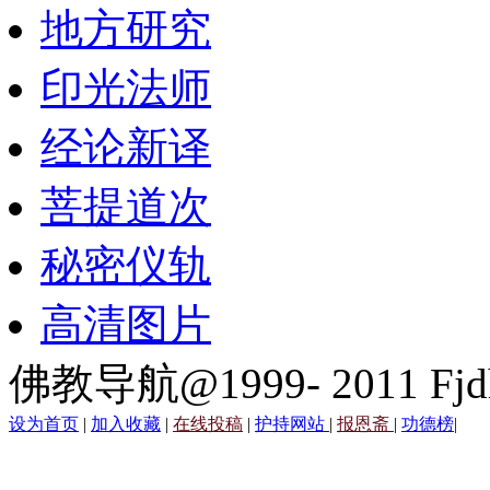
地方研究
印光法师
经论新译
菩提道次
秘密仪轨
高清图片
佛教导航@1999- 2011 Fjd
设为首页
|
加入收藏
|
在线投稿
|
护持网站
|
报恩斋
|
功德榜
|