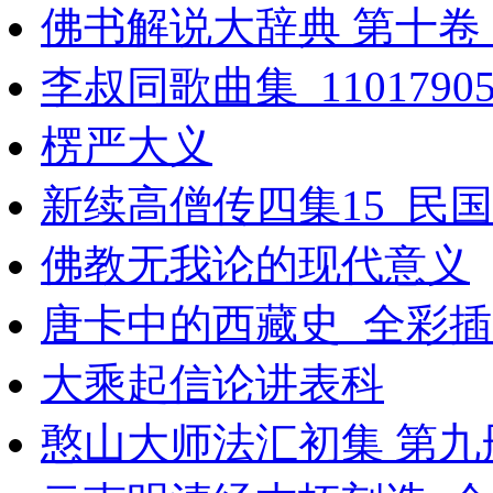
佛书解说大辞典 第十卷_10
李叔同歌曲集_1101790
楞严大义
新续高僧传四集15_民
佛教无我论的现代意义
唐卡中的西藏史_全彩插
大乘起信论讲表科
憨山大师法汇初集 第九册 