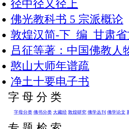
径中径又径上
佛光教科书 5 宗派概论
敦煌汉简-下_编_甘肃
吕征等著：中国佛教人物
憨山大师年谱疏
净土十要电子书
字 母 分 类
字母分类
佛书分类
大藏经
敦煌研究
佛学丛刊
佛学论文
专 题 检 索