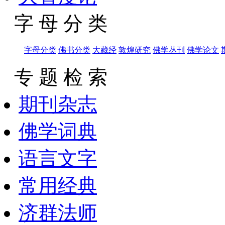
字 母 分 类
字母分类
佛书分类
大藏经
敦煌研究
佛学丛刊
佛学论文
专 题 检 索
期刊杂志
佛学词典
语言文字
常用经典
济群法师