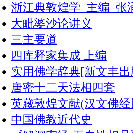
浙江典敦煌学_主编_张
大毗婆沙论讲义
三主要道
四库释家集成 上编
实用佛学辞典[新文丰出
唐密十二天法相四套
英藏敦煌文献(汉文佛经以
中国佛教近代史