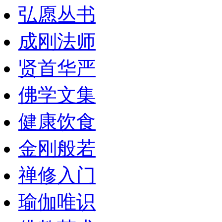
弘愿丛书
成刚法师
贤首华严
佛学文集
健康饮食
金刚般若
禅修入门
瑜伽唯识