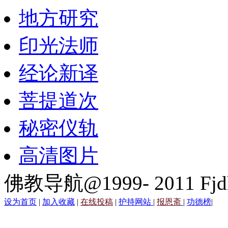
地方研究
印光法师
经论新译
菩提道次
秘密仪轨
高清图片
佛教导航@1999- 2011 Fjd
设为首页
|
加入收藏
|
在线投稿
|
护持网站
|
报恩斋
|
功德榜
|