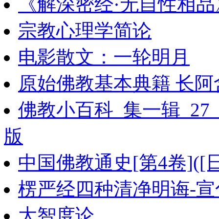
《解深密经·无自性相品
宗教心理学简论
电影散文：一轮明月
原始佛教基本典籍 长阿
佛教小百科_集一辑_2
版
中国佛教通史[第4卷]([
楞严经四种清净明诲-宣
大智度论