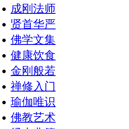
成刚法师
贤首华严
佛学文集
健康饮食
金刚般若
禅修入门
瑜伽唯识
佛教艺术