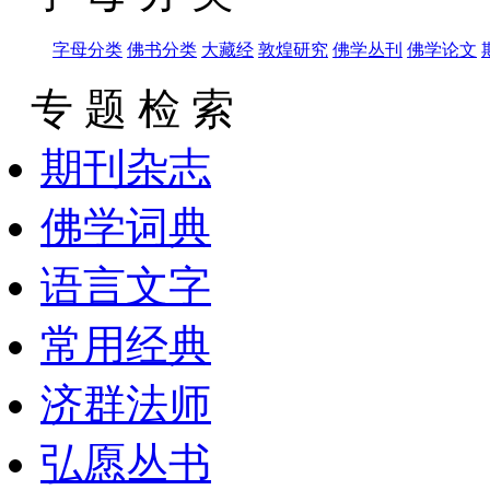
字母分类
佛书分类
大藏经
敦煌研究
佛学丛刊
佛学论文
专 题 检 索
期刊杂志
佛学词典
语言文字
常用经典
济群法师
弘愿丛书