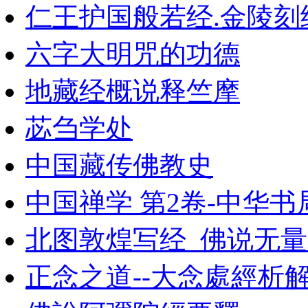
仁王护国般若经.金陵刻
六字大明咒的功德
地藏经概说释竺摩
苾刍学处
中国藏传佛教史
中国禅学 第2卷-中华书局
北图敦煌写经_佛说无
正念之道--大念處經析