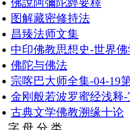
佛說阿彌陀經要釋
图解藏密修持法
昌臻法师文集
中印佛教思想史-世界
佛陀与佛法
宗喀巴大师全集-04-19第
金刚般若波罗蜜经浅释-
古典文学佛教溯缘十论
字 母 分 类