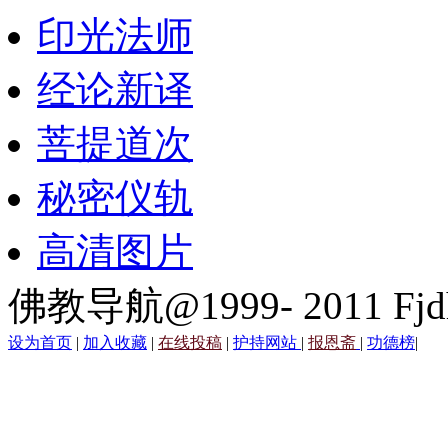
印光法师
经论新译
菩提道次
秘密仪轨
高清图片
佛教导航@1999- 2011 Fjd
设为首页
|
加入收藏
|
在线投稿
|
护持网站
|
报恩斋
|
功德榜
|