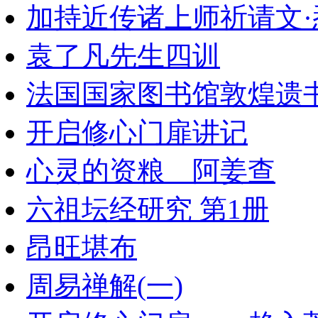
加持近传诸上师祈请文·
袁了凡先生四训
法国国家图书馆敦煌遗书
开启修心门扉讲记
心灵的资粮 阿姜查
六祖坛经研究 第1册
昂旺堪布
周易禅解(一)