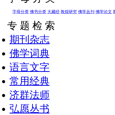
字母分类
佛书分类
大藏经
敦煌研究
佛学丛刊
佛学论文
专 题 检 索
期刊杂志
佛学词典
语言文字
常用经典
济群法师
弘愿丛书