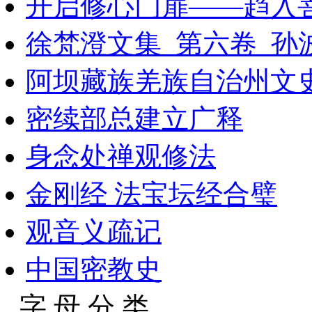
开启修心门扉——趋入
徐梵澄文集_第六卷_孙波
阿坝藏族羌族自治州文史
密续部总建立广释
身念处禅观修法
金刚经 法宝坛经合璧
观音义疏记
中国密教史
字 母 分 类