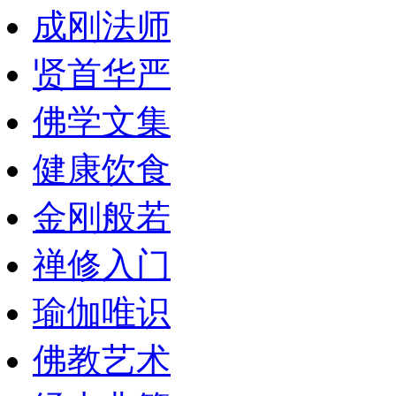
成刚法师
贤首华严
佛学文集
健康饮食
金刚般若
禅修入门
瑜伽唯识
佛教艺术