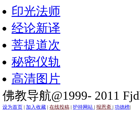
印光法师
经论新译
菩提道次
秘密仪轨
高清图片
佛教导航@1999- 2011 Fjd
设为首页
|
加入收藏
|
在线投稿
|
护持网站
|
报恩斋
|
功德榜
|