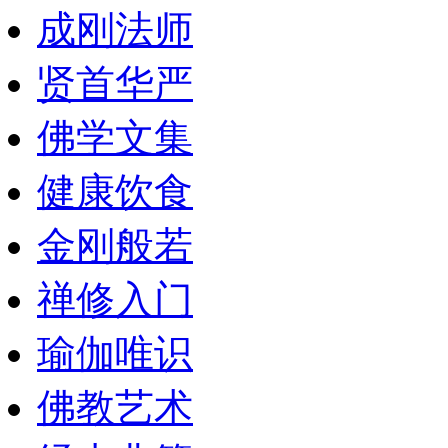
成刚法师
贤首华严
佛学文集
健康饮食
金刚般若
禅修入门
瑜伽唯识
佛教艺术