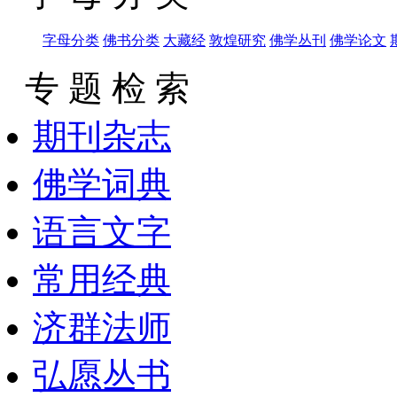
字母分类
佛书分类
大藏经
敦煌研究
佛学丛刊
佛学论文
专 题 检 索
期刊杂志
佛学词典
语言文字
常用经典
济群法师
弘愿丛书