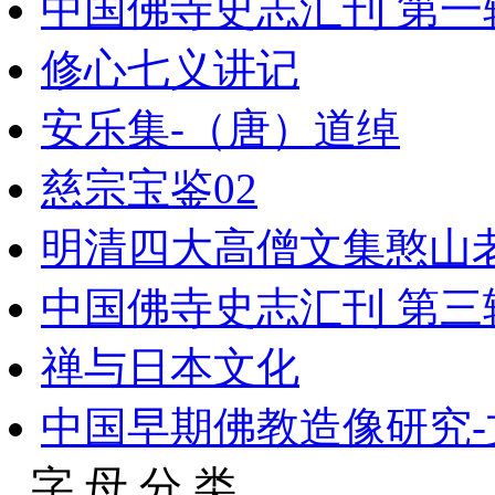
中国佛寺史志汇刊 第一辑 
修心七义讲记
安乐集-（唐）道绰
慈宗宝鉴02
明清四大高僧文集憨山老
中国佛寺史志汇刊 第三辑 
禅与日本文化
中国早期佛教造像研究-文
字 母 分 类