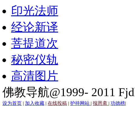
印光法师
经论新译
菩提道次
秘密仪轨
高清图片
佛教导航@1999- 2011 Fjd
设为首页
|
加入收藏
|
在线投稿
|
护持网站
|
报恩斋
|
功德榜
|