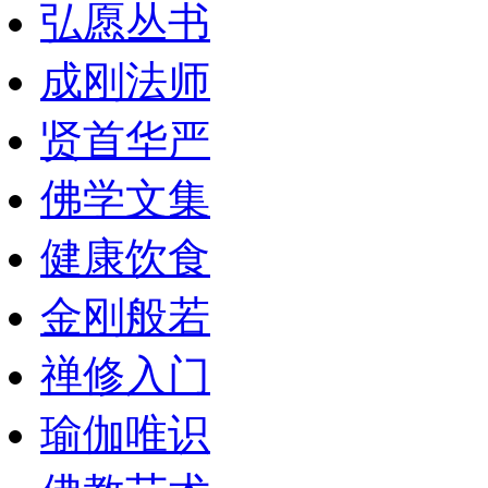
弘愿丛书
成刚法师
贤首华严
佛学文集
健康饮食
金刚般若
禅修入门
瑜伽唯识