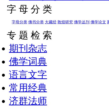
字 母 分 类
字母分类
佛书分类
大藏经
敦煌研究
佛学丛刊
佛学论文
专 题 检 索
期刊杂志
佛学词典
语言文字
常用经典
济群法师