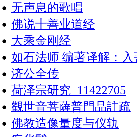
无声息的歌唱
佛说十善业道经
大乘金刚经
如石法师 编著译解：入
济公全传
荷泽宗研究_11422705
觀世音菩薩普門品註疏
佛教造像量度与仪轨