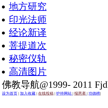
地方研究
印光法师
经论新译
菩提道次
秘密仪轨
高清图片
佛教导航@1999- 2011 Fjd
设为首页
|
加入收藏
|
在线投稿
|
护持网站
|
报恩斋
|
功德榜
|