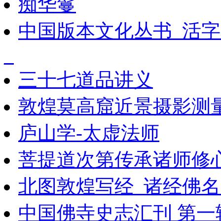
痴华鬘
中国版本文化丛书_活字
_
三十七道品讲义
敦煌莫高窟近景摄影测量_
庐山学-太虚法师
菩提道次第传承诸师修
北图敦煌写经_诸经佛
中国佛寺史志汇刊 第一辑 