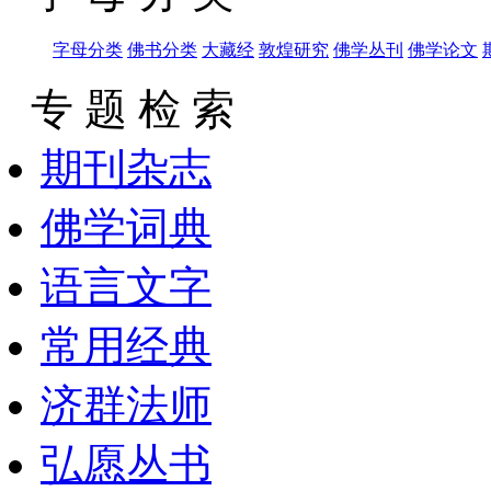
字母分类
佛书分类
大藏经
敦煌研究
佛学丛刊
佛学论文
专 题 检 索
期刊杂志
佛学词典
语言文字
常用经典
济群法师
弘愿丛书