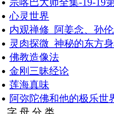
宗喀巴大师全集-19-19第
心灵世界
内观禅修_阿姜念、孙伦
灵肉探微_神秘的东方
佛教造像法
金刚三昧经论
莲海真味
阿弥陀佛和他的极乐世
字 母 分 类