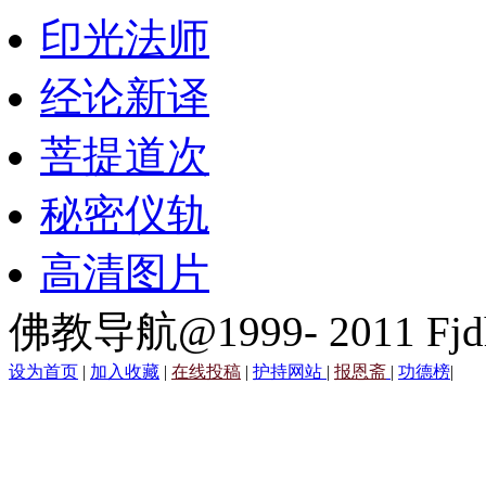
印光法师
经论新译
菩提道次
秘密仪轨
高清图片
佛教导航@1999- 2011 Fjd
设为首页
|
加入收藏
|
在线投稿
|
护持网站
|
报恩斋
|
功德榜
|