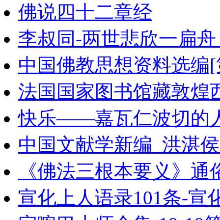
佛说四十二章经
李叔同-两世悲欣一扁舟_11
中国佛教思想资料选编[第
法国国家图书馆藏敦煌西域
快乐——嘉瓦仁波切的
中国文献学新编_洪湛侯着
《佛法三根本要义》通
宣化上人语录101条-宣