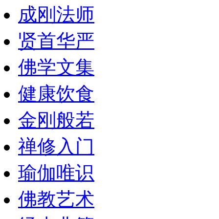
成刚法师
贤首华严
佛学文集
健康饮食
金刚般若
禅修入门
瑜伽唯识
佛教艺术