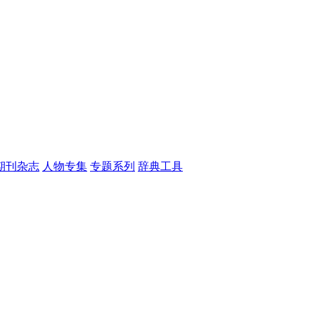
期刊杂志
人物专集
专题系列
辞典工具