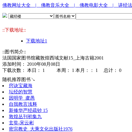
佛教网址大全
| 佛教音乐大全
| 佛教电影大全
| 讲经
::下载地址::
下载地址1
::图书简介::
法国国家图书馆藏敦煌西域文献15_上海古籍2001
添加时间： 2010年08月08日
下载次数： 本日：
1 本周：
1 本月：：
1 总计：
0
随机推荐图书↘
窍诀宝藏海
坛经的智慧
因明学_虞愚
自我教言浅释
新修华严经疏钞 15
敦煌丛刊初集九
玄奘-宋云彬
密宗教史_大乘文化出版社1976