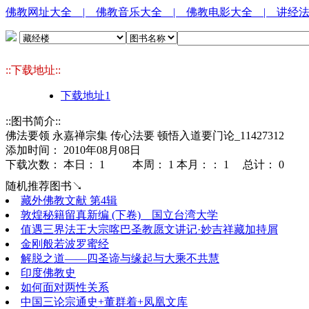
佛教网址大全
| 佛教音乐大全
| 佛教电影大全
| 讲经
::下载地址::
下载地址1
::图书简介::
佛法要领 永嘉禅宗集 传心法要 顿悟入道要门论_11427312
添加时间： 2010年08月08日
下载次数： 本日：
1 本周：
1 本月：：
1 总计：
0
随机推荐图书↘
藏外佛教文献 第4辑
敦煌秘籍留真新编 (下卷)__国立台湾大学
值遇三界法王大宗喀巴圣教愿文讲记·妙吉祥藏加持屑
金刚般若波罗蜜经
解脱之道――四圣谛与缘起与大乘不共慧
印度佛教史
如何面对两性关系
中国三论宗通史+董群着+凤凰文库