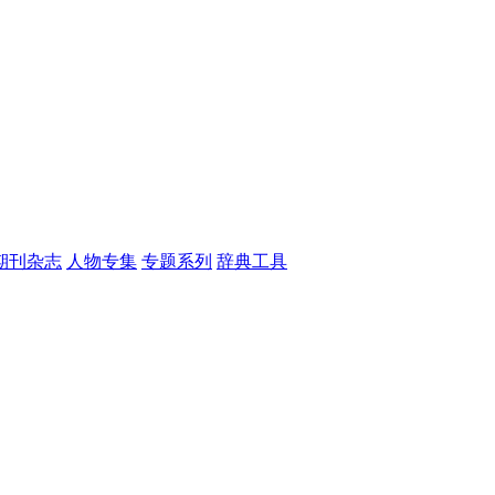
期刊杂志
人物专集
专题系列
辞典工具