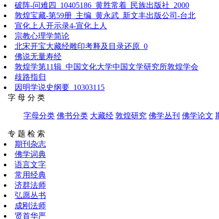
破阵-问难四_10405186_黄胜常着_民族出版社_2000
敦煌宝藏-第59册_主编_黄永武_新文丰出版公司-台北
宣化上人开示录4-宣化上人
宗教心理学简论
北宋开宝大藏经雕印考释及目录还原_0
佛说无量寿经
敦煌学第11辑_中国文化大学中国文学研究所敦煌学会
歧路指归
因明学说史纲要_10303115
字 母 分 类
字母分类
佛书分类
大藏经
敦煌研究
佛学丛刊
佛学论文
专 题 检 索
期刊杂志
佛学词典
语言文字
常用经典
济群法师
弘愿丛书
成刚法师
贤首华严