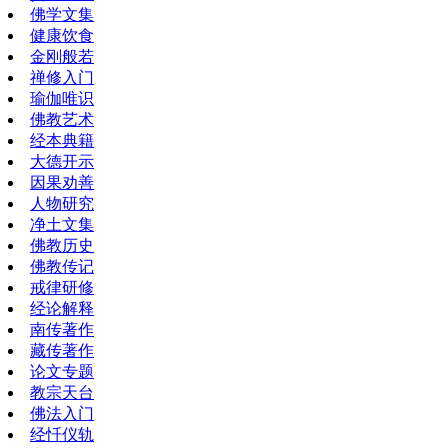
佛学文集
健康饮食
金刚般若
禅修入门
瑜伽唯识
佛教艺术
经本典籍
大德开示
因果劝善
人物研究
净土文集
佛教历史
佛教传记
戒律研修
经论解释
南传著作
藏传著作
论文专题
教宗天台
佛法入门
经忏仪轨