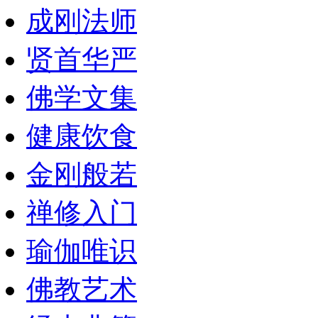
成刚法师
贤首华严
佛学文集
健康饮食
金刚般若
禅修入门
瑜伽唯识
佛教艺术