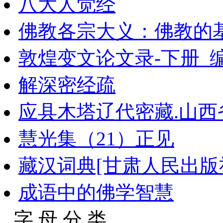
八大人觉经
佛教各宗大义：佛教的
敦煌变文论文录-下册_编
解深密经疏
应县木塔辽代密藏.山西省
慧光集（21）正见
藏汉词典[甘肃人民出版社
成语中的佛学智慧
字 母 分 类