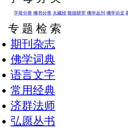
字母分类
佛书分类
大藏经
敦煌研究
佛学丛刊
佛学论文
专 题 检 索
期刊杂志
佛学词典
语言文字
常用经典
济群法师
弘愿丛书