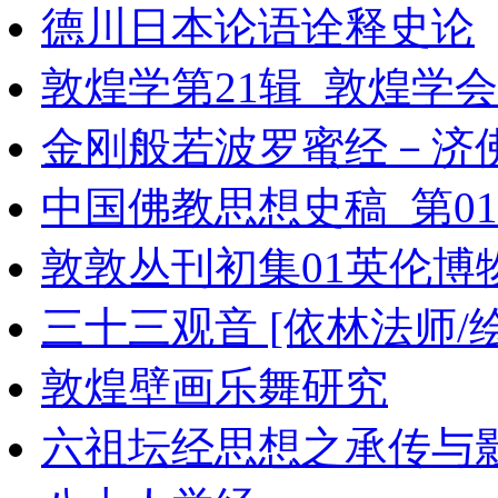
德川日本论语诠释史论
敦煌学第21辑_敦煌学会
金刚般若波罗蜜经－济
中国佛教思想史稿_第01
敦敦丛刊初集01英伦博
三十三观音 [依林法师/绘
敦煌壁画乐舞研究
六祖坛经思想之承传与