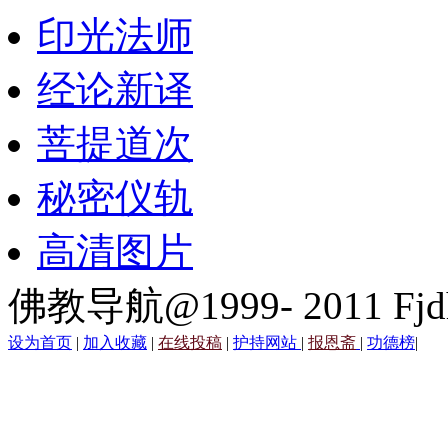
印光法师
经论新译
菩提道次
秘密仪轨
高清图片
佛教导航@1999- 2011 Fjd
设为首页
|
加入收藏
|
在线投稿
|
护持网站
|
报恩斋
|
功德榜
|