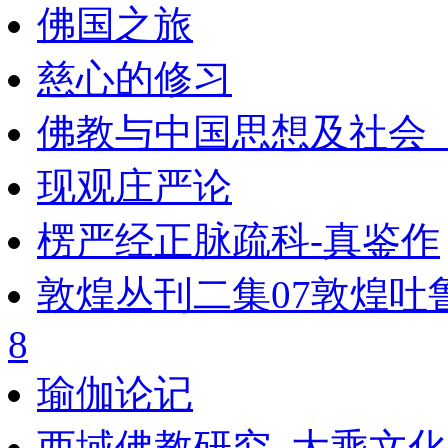
佛国之旅
慈心的修习
佛教与中国思想及社会_
现观庄严论
楞严经正脉疏科-真鉴作
敦煌丛刊二集07敦煌吐
8
瑜伽论记
西域佛教研究_大乘文化出