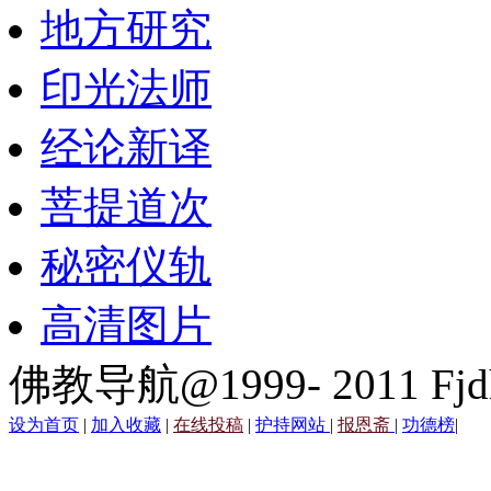
地方研究
印光法师
经论新译
菩提道次
秘密仪轨
高清图片
佛教导航@1999- 2011 Fjd
设为首页
|
加入收藏
|
在线投稿
|
护持网站
|
报恩斋
|
功德榜
|