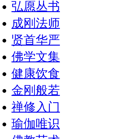
弘愿丛书
成刚法师
贤首华严
佛学文集
健康饮食
金刚般若
禅修入门
瑜伽唯识