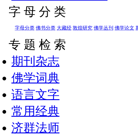
字 母 分 类
字母分类
佛书分类
大藏经
敦煌研究
佛学丛刊
佛学论文
专 题 检 索
期刊杂志
佛学词典
语言文字
常用经典
济群法师