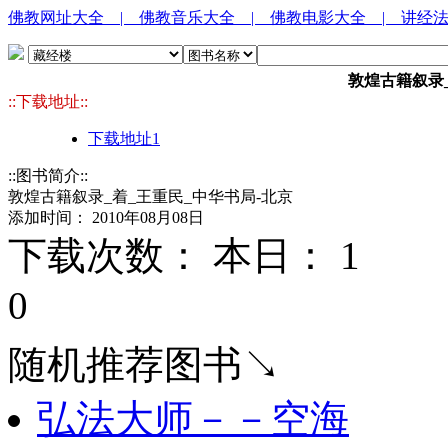
佛教网址大全
| 佛教音乐大全
| 佛教电影大全
| 讲经
敦煌古籍叙录_
::下载地址::
下载地址1
::图书简介::
敦煌古籍叙录_着_王重民_中华书局-北京
添加时间： 2010年08月08日
下载次数： 本日：
1 
0
随机推荐图书↘
弘法大师－－空海