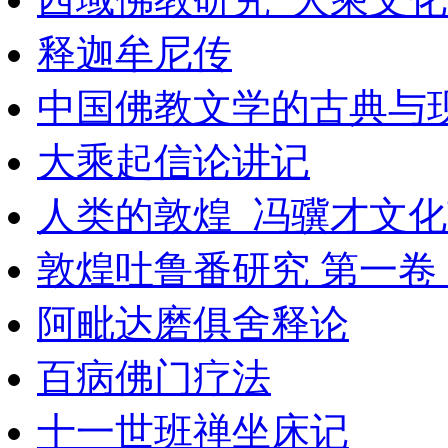
释迦牟尼传
中国佛教文学的古典与
大乘起信论讲记
人类的敦煌_冯骥才文化
敦煌吐鲁番研究 第一卷
阿毗达磨俱舍释论
百病佛门疗法
十一世班禅坐床记