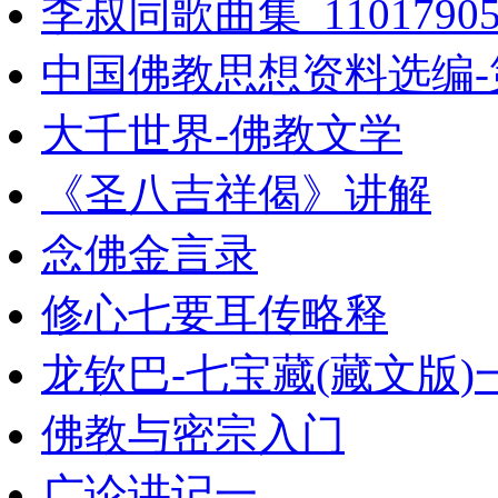
李叔同歌曲集_1101790
中国佛教思想资料选编-
大千世界-佛教文学
《圣八吉祥偈》讲解
念佛金言录
修心七要耳传略释
龙钦巴-七宝藏(藏文版)
佛教与密宗入门
广论讲记一