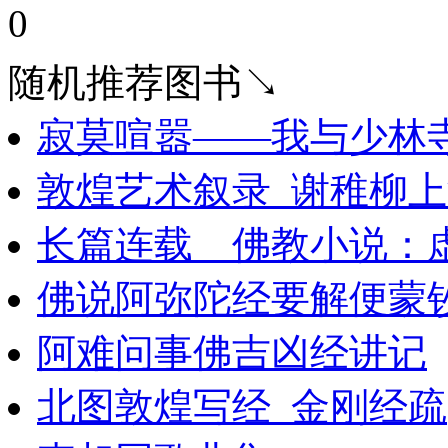
0
随机推荐图书↘
寂莫喧嚣——我与少林
敦煌艺术叙录_谢稚柳上
长篇连载 佛教小说：
佛说阿弥陀经要解便蒙
阿难问事佛吉凶经讲记
北图敦煌写经_金刚经疏