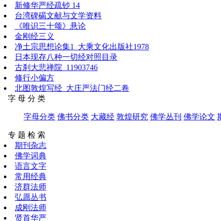
新修华严经疏钞 14
台湾碑碣文献与文学资料
《唯识三十颂》悬论
金刚经三义
净土宗思想论集1_大乘文化出版社1978
日本现存八种一切经对照目录
古刹大悲禅院_11903746
修行小偏方
北图敦煌写经_大庄严法门经二卷
字 母 分 类
字母分类
佛书分类
大藏经
敦煌研究
佛学丛刊
佛学论文
专 题 检 索
期刊杂志
佛学词典
语言文字
常用经典
济群法师
弘愿丛书
成刚法师
贤首华严