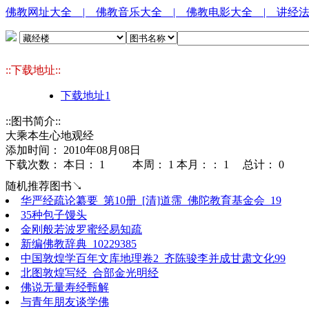
佛教网址大全
| 佛教音乐大全
| 佛教电影大全
| 讲经
::下载地址::
下载地址1
::图书简介::
大乘本生心地观经
添加时间： 2010年08月08日
下载次数： 本日：
1 本周：
1 本月：：
1 总计：
0
随机推荐图书↘
华严经疏论纂要_第10册_[清]道霈_佛陀教育基金会_19
35种包子馒头
金刚般若波罗蜜经易知疏
新编佛教辞典_10229385
中国敦煌学百年文库地理卷2_齐陈骏李并成甘肃文化99
北图敦煌写经_合部金光明经
佛说无量寿经甄解
与青年朋友谈学佛