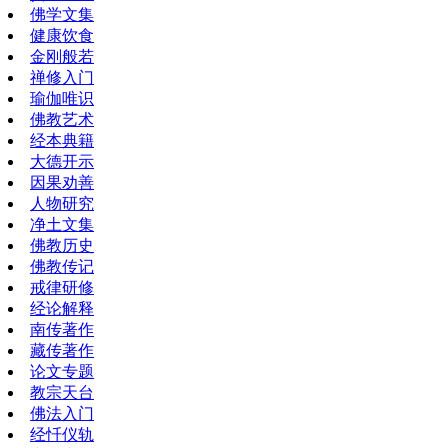
佛学文集
健康饮食
金刚般若
禅修入门
瑜伽唯识
佛教艺术
经本典籍
大德开示
因果劝善
人物研究
净土文集
佛教历史
佛教传记
戒律研修
经论解释
南传著作
藏传著作
论文专题
教宗天台
佛法入门
经忏仪轨