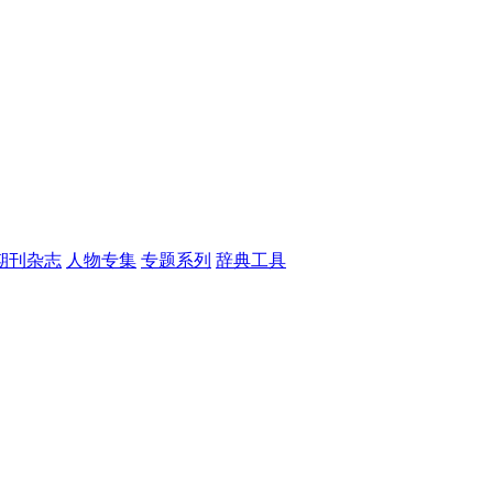
期刊杂志
人物专集
专题系列
辞典工具