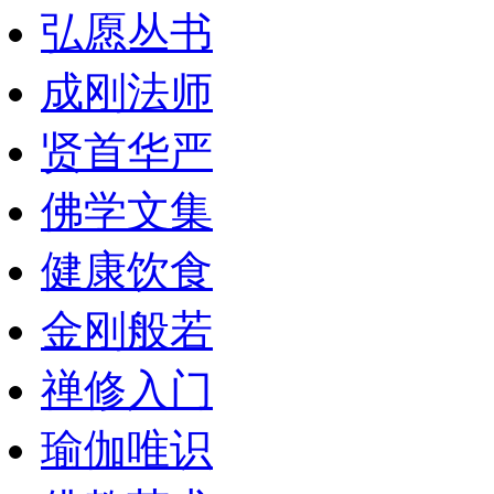
弘愿丛书
成刚法师
贤首华严
佛学文集
健康饮食
金刚般若
禅修入门
瑜伽唯识