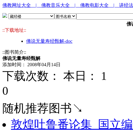
佛教网址大全
| 佛教音乐大全
| 佛教电影大全
| 讲经
佛
::下载地址::
佛说无量寿经甄解-doc
::图书简介::
佛说无量寿经甄解
添加时间： 2008年04月14日
下载次数： 本日：
1 
0
随机推荐图书↘
敦煌吐鲁番论集_国立编