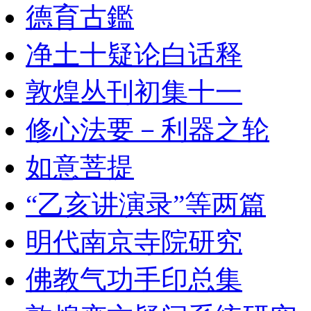
德育古鑑
净土十疑论白话释
敦煌丛刊初集十一
修心法要－利器之轮
如意菩提
“乙亥讲演录”等两篇
明代南京寺院研究
佛教气功手印总集