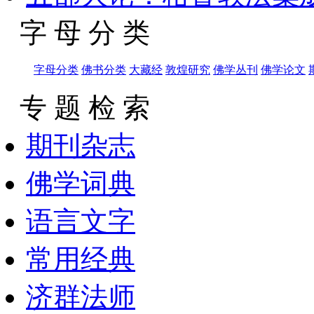
字 母 分 类
字母分类
佛书分类
大藏经
敦煌研究
佛学丛刊
佛学论文
专 题 检 索
期刊杂志
佛学词典
语言文字
常用经典
济群法师