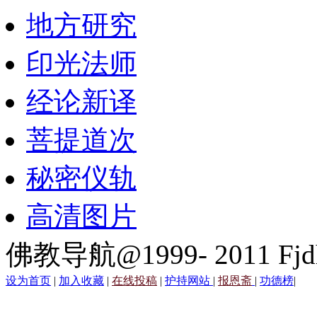
地方研究
印光法师
经论新译
菩提道次
秘密仪轨
高清图片
佛教导航@1999- 2011 Fjd
设为首页
|
加入收藏
|
在线投稿
|
护持网站
|
报恩斋
|
功德榜
|