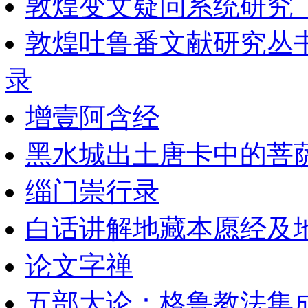
敦煌变文疑问系统研究_
敦煌吐鲁番文献研究丛
录
增壹阿含经
黑水城出土唐卡中的菩
缁门崇行录
白话讲解地藏本愿经及地藏
论文字禅
五部大论：格鲁教法集