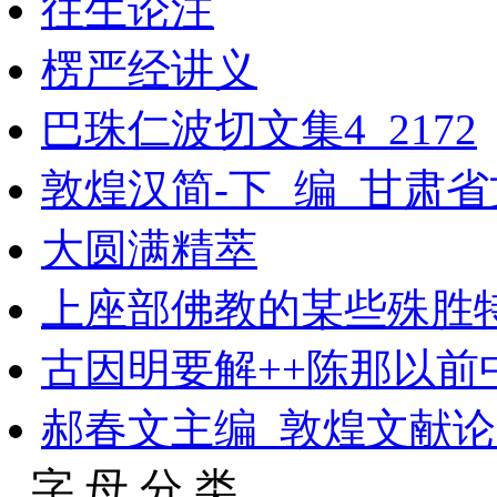
往生论注
楞严经讲义
巴珠仁波切文集4_2172
敦煌汉简-下_编_甘肃
大圆满精萃
上座部佛教的某些殊胜
古因明要解++陈那以
郝春文主编_敦煌文献论
字 母 分 类