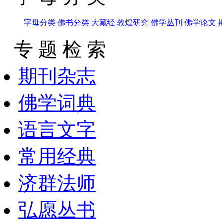
字母分类
佛书分类
大藏经
敦煌研究
佛学丛刊
佛学论文
专 题 检 索
期刊杂志
佛学词典
语言文字
常用经典
济群法师
弘愿丛书