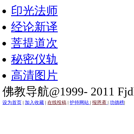
印光法师
经论新译
菩提道次
秘密仪轨
高清图片
佛教导航@1999- 2011 Fjd
设为首页
|
加入收藏
|
在线投稿
|
护持网站
|
报恩斋
|
功德榜
|