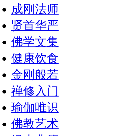
成刚法师
贤首华严
佛学文集
健康饮食
金刚般若
禅修入门
瑜伽唯识
佛教艺术