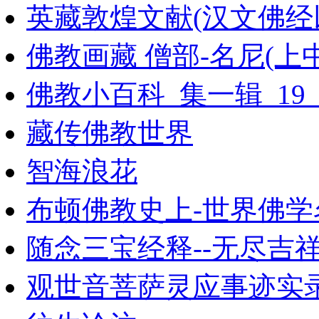
英藏敦煌文献(汉文佛经以
佛教画藏 僧部-名尼(上
佛教小百科_集一辑_19
藏传佛教世界
智海浪花
布顿佛教史上-世界佛学
随念三宝经释--无尽吉
观世音菩萨灵应事迹实