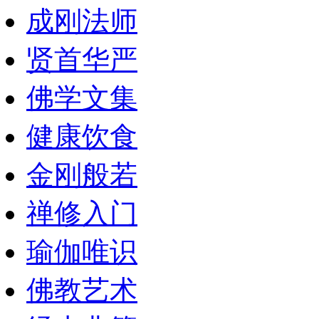
成刚法师
贤首华严
佛学文集
健康饮食
金刚般若
禅修入门
瑜伽唯识
佛教艺术