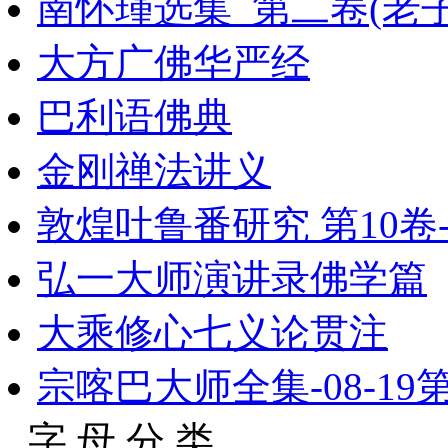
南怀瑾选集_第二卷(老子
大方广佛华严经
巴利语佛典
金刚禅法讲义
敦煌吐鲁番研究 第10卷
弘一大师演讲录佛学篇
大乘修心七义论贯注
宗喀巴大师全集-08-19第
字 母 分 类