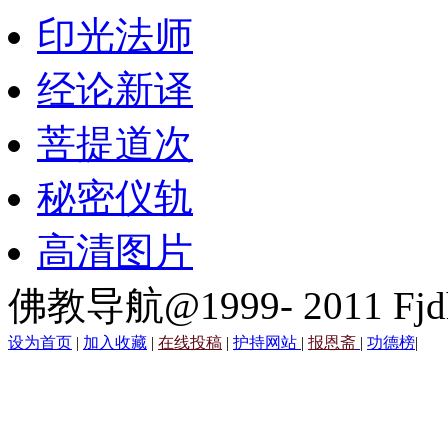
印光法师
经论新译
菩提道次
秘密仪轨
高清图片
佛教导航@1999- 2011 Fjd
设为首页
|
加入收藏
|
在线投稿
|
护持网站
|
报恩斋
|
功德榜
|