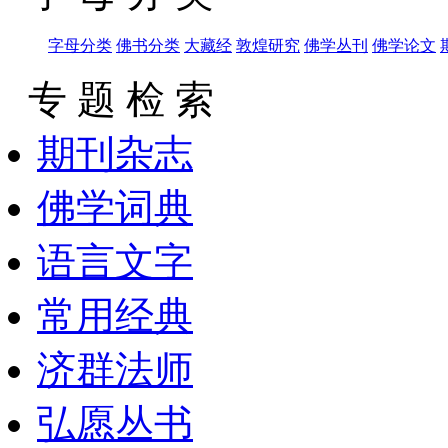
字母分类
佛书分类
大藏经
敦煌研究
佛学丛刊
佛学论文
专 题 检 索
期刊杂志
佛学词典
语言文字
常用经典
济群法师
弘愿丛书