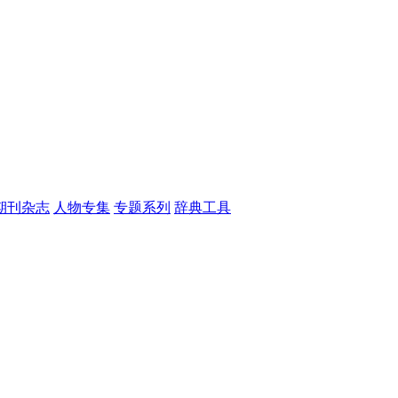
期刊杂志
人物专集
专题系列
辞典工具