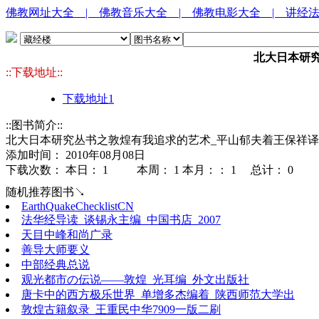
佛教网址大全
| 佛教音乐大全
| 佛教电影大全
| 讲经
北大日本研究
::下载地址::
下载地址1
::图书简介::
北大日本研究丛书之敦煌有我追求的艺术_平山郁夫着王保祥译贾
添加时间： 2010年08月08日
下载次数： 本日：
1 本周：
1 本月：：
1 总计：
0
随机推荐图书↘
EarthQuakeChecklistCN
法华经导读_谈锡永主编_中国书店_2007
天目中峰和尚广录
善导大师要义
中部经典总说
观光都市の伝说——敦煌_光耳编_外文出版社
唐卡中的西方极乐世界_单增多杰编着_陕西师范大学出
敦煌古籍叙录_王重民中华7909一版二刷