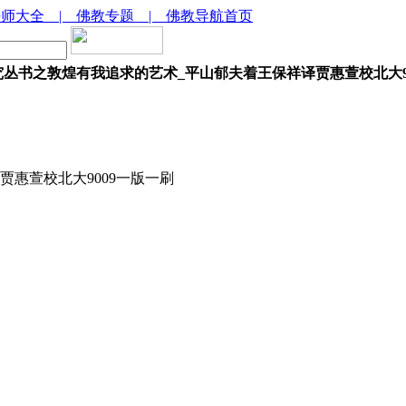
法师大全
| 佛教专题
| 佛教导航首页
丛书之敦煌有我追求的艺术_平山郁夫着王保祥译贾惠萱校北大9
惠萱校北大9009一版一刷