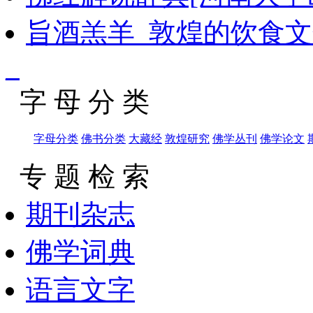
旨酒羔羊_敦煌的饮食文
_
字 母 分 类
字母分类
佛书分类
大藏经
敦煌研究
佛学丛刊
佛学论文
专 题 检 索
期刊杂志
佛学词典
语言文字