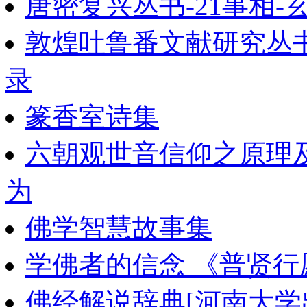
唐密复兴丛书-21事相-
敦煌吐鲁番文献研究丛
录
篆香室诗集
六朝观世音信仰之原理
为
佛学智慧故事集
学佛者的信念 《普贤行
佛经解说辞典[河南大学出