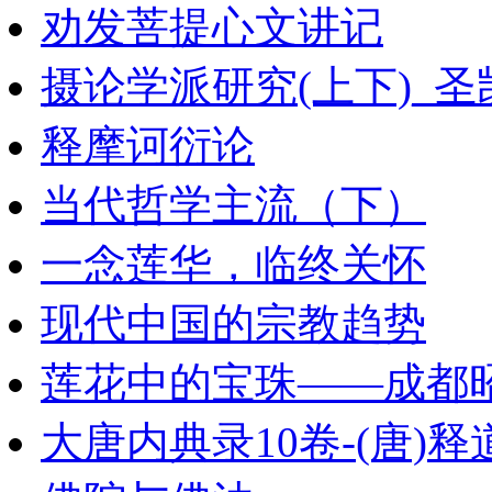
劝发菩提心文讲记
摄论学派研究(上下)_圣
释摩诃衍论
当代哲学主流（下）
一念莲华，临终关怀
现代中国的宗教趋势
莲花中的宝珠——成都
大唐内典录10卷-(唐)