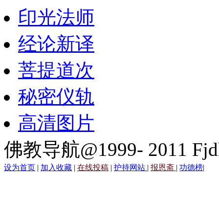
印光法师
经论新译
菩提道次
秘密仪轨
高清图片
佛教导航@1999- 2011 Fjd
设为首页
|
加入收藏
|
在线投稿
|
护持网站
|
报恩斋
|
功德榜
|