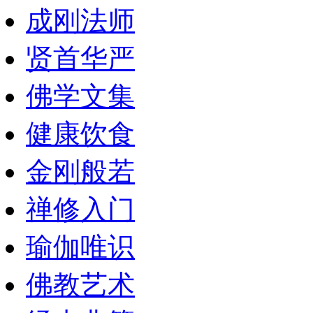
成刚法师
贤首华严
佛学文集
健康饮食
金刚般若
禅修入门
瑜伽唯识
佛教艺术