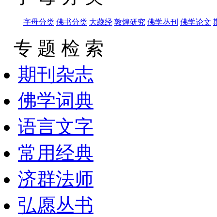
字母分类
佛书分类
大藏经
敦煌研究
佛学丛刊
佛学论文
专 题 检 索
期刊杂志
佛学词典
语言文字
常用经典
济群法师
弘愿丛书