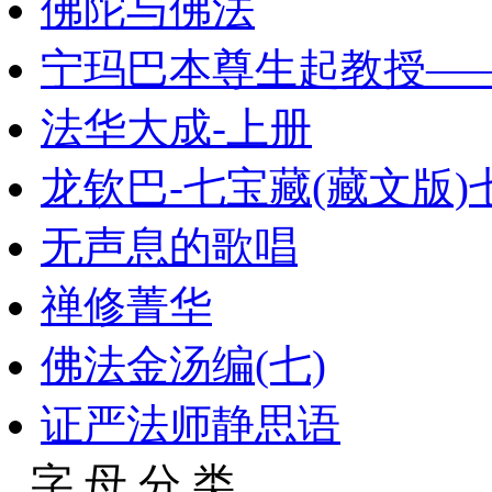
佛陀与佛法
宁玛巴本尊生起教授—
法华大成-上册
龙钦巴-七宝藏(藏文版)
无声息的歌唱
禅修菁华
佛法金汤编(七)
证严法师静思语
字 母 分 类