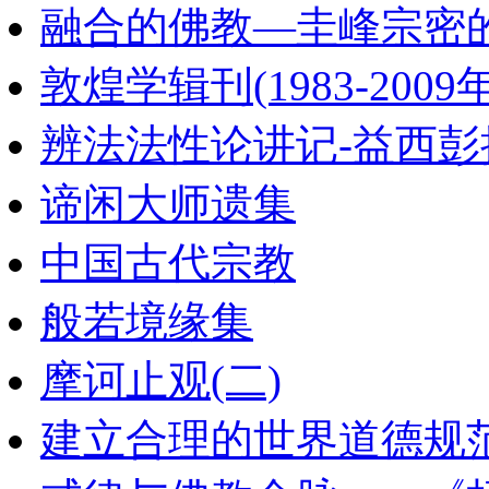
融合的佛教―圭峰宗密
敦煌学辑刊(1983-2009年
辨法法性论讲记-益西彭
谛闲大师遗集
中国古代宗教
般若境缘集
摩诃止观(二)
建立合理的世界道德规