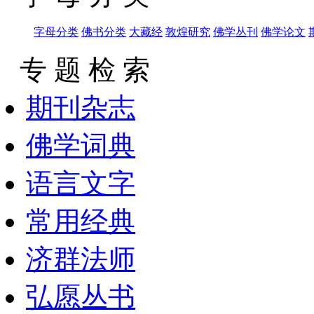
字母分类
佛书分类
大藏经
敦煌研究
佛学丛刊
佛学论文
专 题 检 索
期刊杂志
佛学词典
语言文字
常用经典
济群法师
弘愿丛书