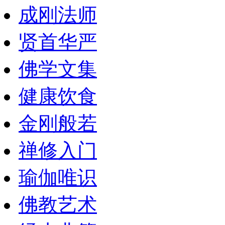
成刚法师
贤首华严
佛学文集
健康饮食
金刚般若
禅修入门
瑜伽唯识
佛教艺术