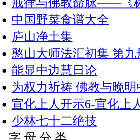
戒律与佛教命脉——《
中国野菜食谱大全
庐山净土集
憨山大师法汇初集 第九册 
能显中边慧日论
为权力祈祷 佛教与晚
宣化上人开示6-宣化上
少林七十二绝技
字 母 分 类