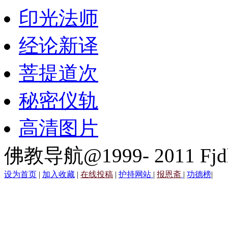
印光法师
经论新译
菩提道次
秘密仪轨
高清图片
佛教导航@1999- 2011 Fjd
设为首页
|
加入收藏
|
在线投稿
|
护持网站
|
报恩斋
|
功德榜
|