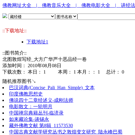
佛教网址大全
| 佛教音乐大全
| 佛教电影大全
| 讲经
::下载地址::
下载地址1
::图书简介::
北图敦煌写经_大方广华严十恶品经一卷
添加时间： 2010年08月08日
下载次数： 本日：
1 本周：
1 本月：：
1 总计：
0
随机推荐图书↘
巴汉词典(Concise_Pali_Han_Simple)_文本
印度佛教思想史
佛说四十二章经述义-成刚法师
电影散文：一轮明月
中国禅宗典籍丛刊-临济录
如来藏论集-谈锡永
藏外佛教文献 第8辑_11573530
中国古典文献学研究丛书之敦煌变文研究_陆永峰巴蜀