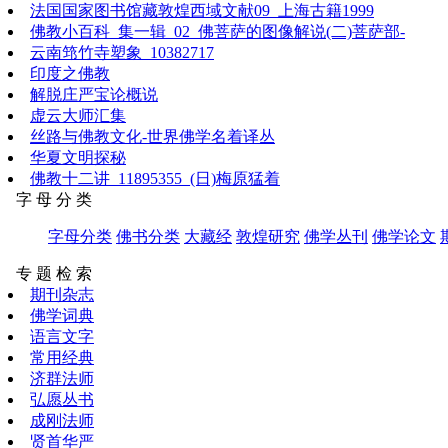
法国国家图书馆藏敦煌西域文献09_上海古籍1999
佛教小百科_集一辑_02_佛菩萨的图像解说(二)菩萨部-
云南筇竹寺塑象_10382717
印度之佛教
解脱庄严宝论概说
虚云大师汇集
丝路与佛教文化-世界佛学名着译丛
华夏文明探秘
佛教十二讲_11895355_(日)梅原猛着
字 母 分 类
字母分类
佛书分类
大藏经
敦煌研究
佛学丛刊
佛学论文
专 题 检 索
期刊杂志
佛学词典
语言文字
常用经典
济群法师
弘愿丛书
成刚法师
贤首华严