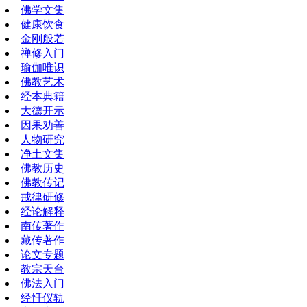
佛学文集
健康饮食
金刚般若
禅修入门
瑜伽唯识
佛教艺术
经本典籍
大德开示
因果劝善
人物研究
净土文集
佛教历史
佛教传记
戒律研修
经论解释
南传著作
藏传著作
论文专题
教宗天台
佛法入门
经忏仪轨