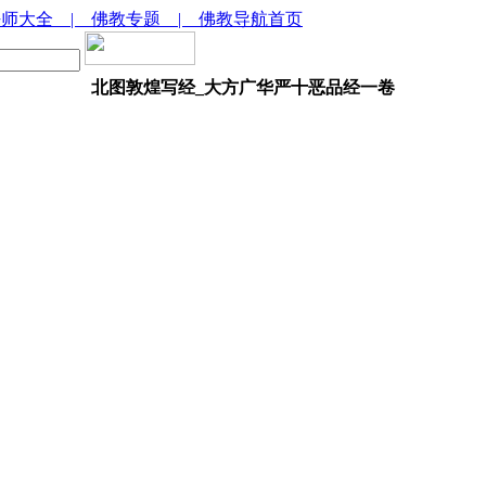
法师大全
| 佛教专题
| 佛教导航首页
北图敦煌写经_大方广华严十恶品经一卷