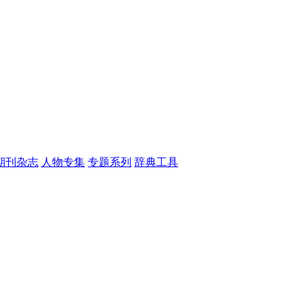
期刊杂志
人物专集
专题系列
辞典工具