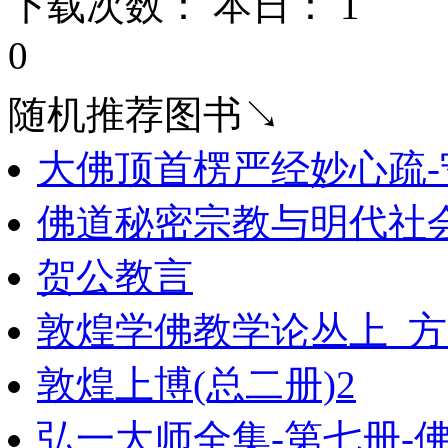
下载次数： 本日：
1 
0
随机推荐图书↘
大佛顶首楞严经妙心疏-
佛道秘密宗教与明代社会
贺公教言
敦煌学佛教学论丛上_方
敦煌上博(总二册)2
弘一大师全集-第七册-佛