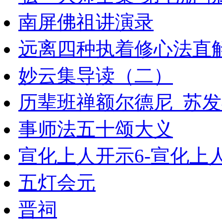
南屏佛祖讲演录
远离四种执着修心法直
妙云集导读（二）
历辈班禅额尔德尼_苏发祥
事师法五十颂大义
宣化上人开示6-宣化上
五灯会元
晋祠