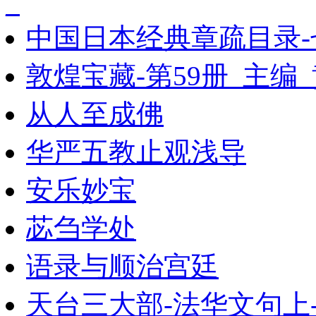
_
中国日本经典章疏目录-
敦煌宝藏-第59册_主编
从人至成佛
华严五教止观浅导
安乐妙宝
苾刍学处
语录与顺治宫廷
天台三大部-法华文句上-