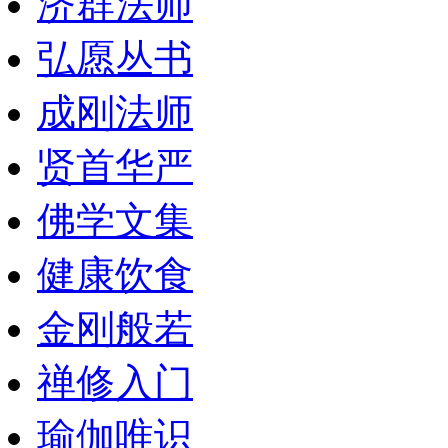
济群法师
弘愿丛书
成刚法师
贤首华严
佛学文集
健康饮食
金刚般若
禅修入门
瑜伽唯识