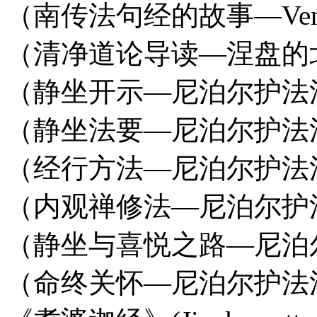
（南传法句经的故事—Ven. D
（清净道论导读—涅盘的北二高—
（静坐开示—尼泊尔护法法师Ve
（静坐法要—尼泊尔护法法师Ve
（经行方法—尼泊尔护法法师Ve
（内观禅修法—尼泊尔护法法师V
（静坐与喜悦之路—尼泊尔护法法
（命终关怀—尼泊尔护法法师Ve