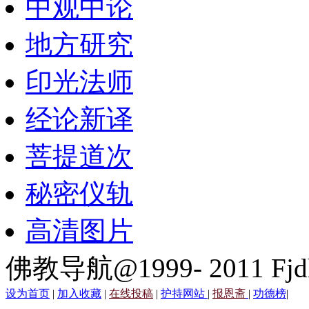
中观中论
地方研究
印光法师
经论新译
菩提道次
秘密仪轨
高清图片
佛教导航@1999- 2011 Fjd
设为首页
|
加入收藏
|
在线投稿
|
护持网站
|
报恩斋
|
功德榜
|