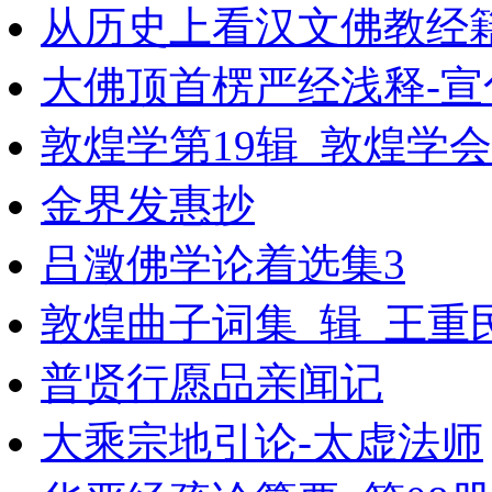
从历史上看汉文佛教经
大佛顶首楞严经浅释-宣
敦煌学第19辑_敦煌学会
金界发惠抄
吕澂佛学论着选集3
敦煌曲子词集_辑_王重
普贤行愿品亲闻记
大乘宗地引论-太虚法师