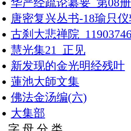
华严经疏论纂要_第08册
唐密复兴丛书-18瑜只仪
古刹大悲禅院_1190374
慧光集21_正见
新发现的金光明经残叶
蓮池大師文集
佛法金汤编(六)
大集部
字 母 分 类