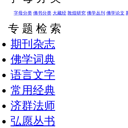
字母分类
佛书分类
大藏经
敦煌研究
佛学丛刊
佛学论文
专 题 检 索
期刊杂志
佛学词典
语言文字
常用经典
济群法师
弘愿丛书