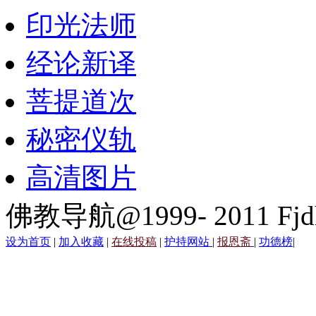
印光法师
经论新译
菩提道次
秘密仪轨
高清图片
佛教导航@1999- 2011 Fjd
设为首页
|
加入收藏
|
在线投稿
|
护持网站
|
报恩斋
|
功德榜
|