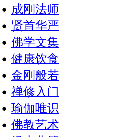
成刚法师
贤首华严
佛学文集
健康饮食
金刚般若
禅修入门
瑜伽唯识
佛教艺术