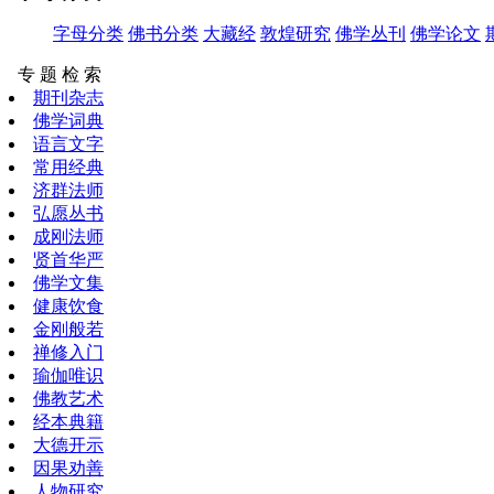
字母分类
佛书分类
大藏经
敦煌研究
佛学丛刊
佛学论文
专 题 检 索
期刊杂志
佛学词典
语言文字
常用经典
济群法师
弘愿丛书
成刚法师
贤首华严
佛学文集
健康饮食
金刚般若
禅修入门
瑜伽唯识
佛教艺术
经本典籍
大德开示
因果劝善
人物研究