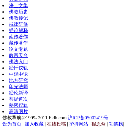
净土文集
佛教历史
佛教传记
戒律研修
经论解释
南传著作
藏传著作
论文专题
教宗天台
佛法入门
经忏仪轨
中观中论
地方研究
印光法师
经论新译
菩提道次
秘密仪轨
高清图片
佛教导航@1999- 2011 Fjdh.com
沪ICP备05002419号
设为首页
|
加入收藏
|
在线投稿
|
护持网站
|
报恩斋
|
功德榜
|