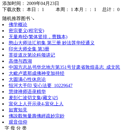
添加时间： 2009年04月23日
下载次数： 本日：
1 本周：
1 本月：：
1 总计：
0
随机推荐图书↘
佛学概论
密宗要义(程宅安)
无量寿经(繁体竖排，曹魏本)
憨山大师法汇初集 第三册 妙法莲华经通义
印光大师全集 第3册
菩提道次第论科颂讲记
高僧与西湖
中国方志丛书华北地方第351号甘肃省敦煌县志_成文民
大毗卢遮那成佛神变加持经
大圆满心性休息论
恒河大手印 安心法要_10229647
慧律禅师语录精华
麦彭仁波切文集(藏文)25
宣化上人开示录4-宣化上人
如實知見
佛說觀無量壽佛經疏妙宗鈔
观音信仰
字 母 分 类