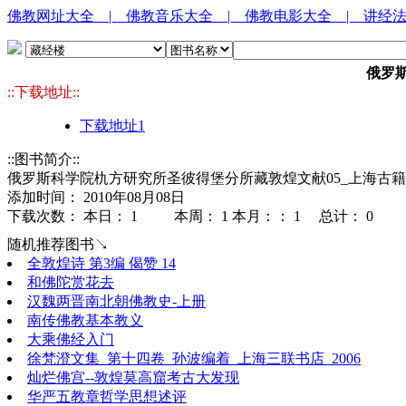
佛教网址大全
| 佛教音乐大全
| 佛教电影大全
| 讲经
俄罗斯
::下载地址::
下载地址1
::图书简介::
俄罗斯科学院朹方研究所圣彼得堡分所藏敦煌文献05_上海古籍9
添加时间： 2010年08月08日
下载次数： 本日：
1 本周：
1 本月：：
1 总计：
0
随机推荐图书↘
全敦煌诗 第3编 偈赞 14
和佛陀赏花去
汉魏两晋南北朝佛教史-上册
南传佛教基本教义
大乘佛经入门
徐梵澄文集_第十四卷_孙波编着_上海三联书店_2006
灿烂佛宫--敦煌莫高窟考古大发现
华严五教章哲学思想述评