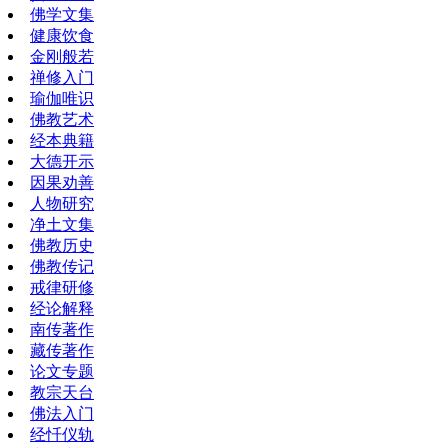
佛学文集
健康饮食
金刚般若
禅修入门
瑜伽唯识
佛教艺术
经本典籍
大德开示
因果劝善
人物研究
净土文集
佛教历史
佛教传记
戒律研修
经论解释
南传著作
藏传著作
论文专题
教宗天台
佛法入门
经忏仪轨