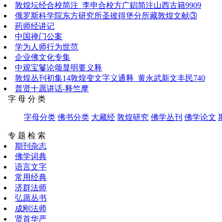
敦煌坛经合校简注_李申合校方广錩简注山西古籍9909
俄罗斯科学院东方研究所圣彼得堡分所藏敦煌文献③
药师经讲记
中国禅门公案
学为人师行为世范
企业佛文化专集
中观宝鬘论颂显明要义释
敦煌丛刊初集14敦煌变文字义通释_黄永武新文丰民740
普贤十愿讲话-释竺摩
字 母 分 类
字母分类
佛书分类
大藏经
敦煌研究
佛学丛刊
佛学论文
专 题 检 索
期刊杂志
佛学词典
语言文字
常用经典
济群法师
弘愿丛书
成刚法师
贤首华严