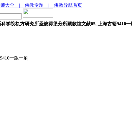
法师大全
| 佛教专题
| 佛教导航首页
科学院朹方研究所圣彼得堡分所藏敦煌文献05_上海古籍9410
410一版一刷