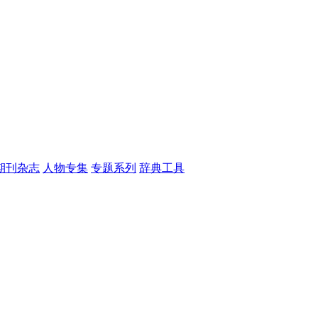
期刊杂志
人物专集
专题系列
辞典工具