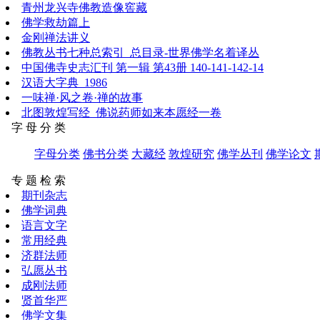
青州龙兴寺佛教造像窖藏
佛学救劫篇上
金刚禅法讲义
佛教丛书七种总索引_总目录-世界佛学名着译丛
中国佛寺史志汇刊 第一辑 第43册 140-141-142-14
汉语大字典_1986
一味禅·风之卷·禅的故事
北图敦煌写经_佛说药师如来本愿经一卷
字 母 分 类
字母分类
佛书分类
大藏经
敦煌研究
佛学丛刊
佛学论文
专 题 检 索
期刊杂志
佛学词典
语言文字
常用经典
济群法师
弘愿丛书
成刚法师
贤首华严
佛学文集