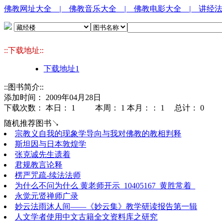
佛教网址大全
| 佛教音乐大全
| 佛教电影大全
| 讲经
::下载地址::
下载地址1
::图书简介::
添加时间： 2009年04月28日
下载次数： 本日：
1 本周：
1 本月：：
1 总计：
0
随机推荐图书↘
宗教义自我的现象学导向与我对佛教的教相判释
斯坦因与日本敦煌学
张克诚先生遗着
君规教言论释
楞严咒疏-续法法师
为什么不问为什么 黄老师开示_10405167_黄胜常着_
永觉元贤禅师广录
妙云法雨沐人间——《妙云集》教学研读报告第一辑
人文学者使用中文古籍全文资料库之研究