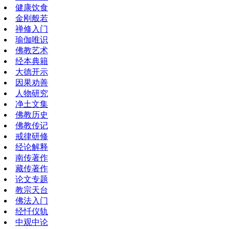
健康饮食
金刚般若
禅修入门
瑜伽唯识
佛教艺术
经本典籍
大德开示
因果劝善
人物研究
净土文集
佛教历史
佛教传记
戒律研修
经论解释
南传著作
藏传著作
论文专题
教宗天台
佛法入门
经忏仪轨
中观中论