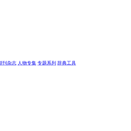
期刊杂志
人物专集
专题系列
辞典工具