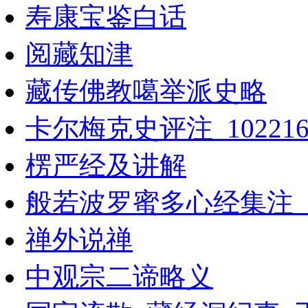
寿康宝鉴白话
阅藏知津
藏传佛教噶举派史略
卡尔梅克史评注_102216
楞严经及讲解
般若波罗蜜多心经集注_11
禅外说禅
中观宗二谛略义