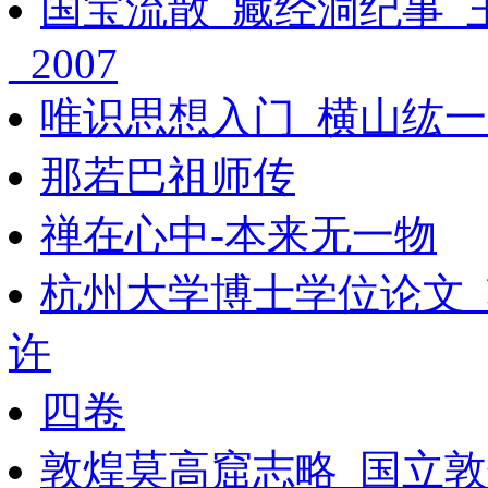
国宝流散_藏经洞纪事_
_2007
唯识思想入门_横山纮一着
那若巴祖师传
禅在心中-本来无一物
杭州大学博士学位论文
许
四卷
敦煌莫高窟志略_国立敦