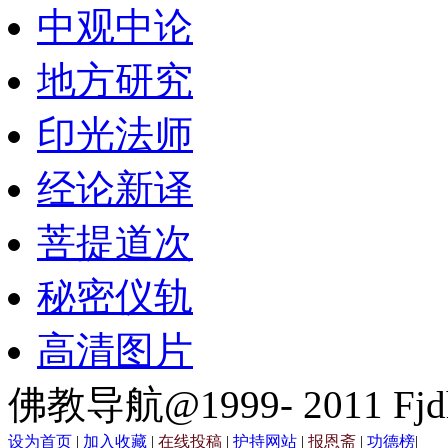
中观中论
地方研究
印光法师
经论新译
菩提道次
秘密仪轨
高清图片
佛教导航@1999- 2011 Fjd
设为首页
|
加入收藏
|
在线投稿
|
护持网站
|
报恩斋
|
功德榜
|