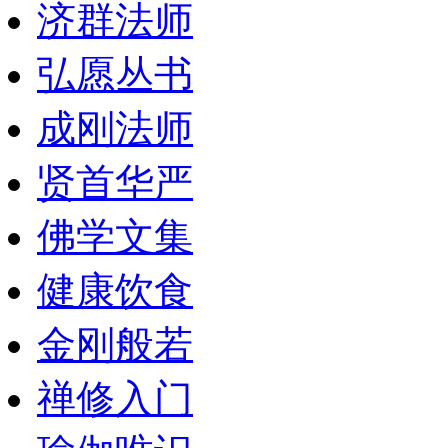
济群法师
弘愿丛书
成刚法师
贤首华严
佛学文集
健康饮食
金刚般若
禅修入门