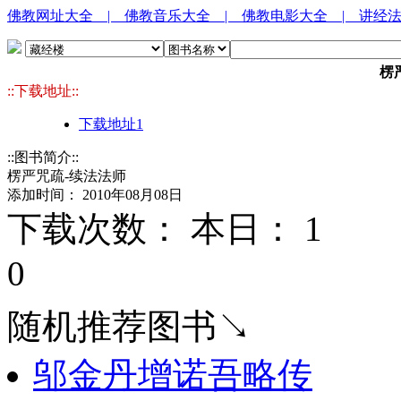
佛教网址大全
| 佛教音乐大全
| 佛教电影大全
| 讲经
楞
::下载地址::
下载地址1
::图书简介::
楞严咒疏-续法法师
添加时间： 2010年08月08日
下载次数： 本日：
1 
0
随机推荐图书↘
邬金丹增诺吾略传