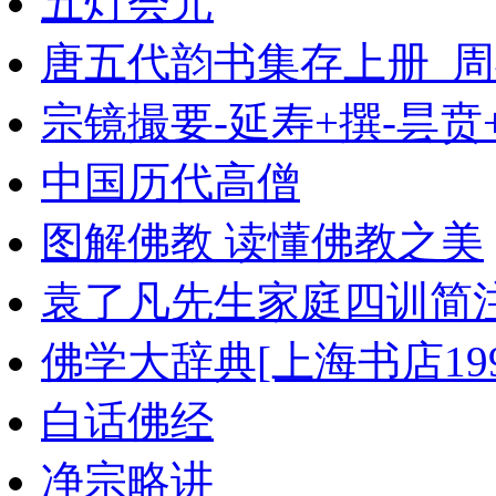
五灯会元
唐五代韵书集存上册_周
宗镜撮要-延寿+撰-昙贲+
中国历代高僧
图解佛教 读懂佛教之美
袁了凡先生家庭四训简
佛学大辞典[上海书店1991
白话佛经
净宗略讲