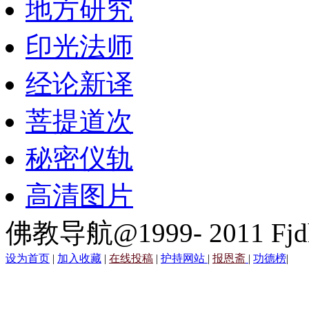
地方研究
印光法师
经论新译
菩提道次
秘密仪轨
高清图片
佛教导航@1999- 2011 Fjd
设为首页
|
加入收藏
|
在线投稿
|
护持网站
|
报恩斋
|
功德榜
|