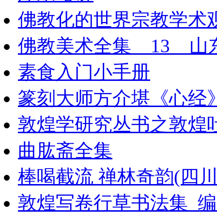
佛教化的世界宗教学术
佛教美术全集__13__
素食入门小手册
篆刻大师方介堪《心经
敦煌学研究丛书之敦煌
曲肱斋全集
棒喝截流 禅林奇韵(四川人
敦煌写卷行草书法集_编