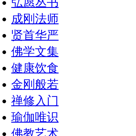
弘愿丛书
成刚法师
贤首华严
佛学文集
健康饮食
金刚般若
禅修入门
瑜伽唯识
佛教艺术