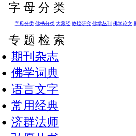
字 母 分 类
字母分类
佛书分类
大藏经
敦煌研究
佛学丛刊
佛学论文
专 题 检 索
期刊杂志
佛学词典
语言文字
常用经典
济群法师