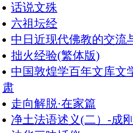
话说文殊
六祖坛经
中日近现代佛教的交流
拙火经验(繁体版)
中国敦煌学百年文库文
肃
走向解脱·在家篇
净土法语述义(二）-成