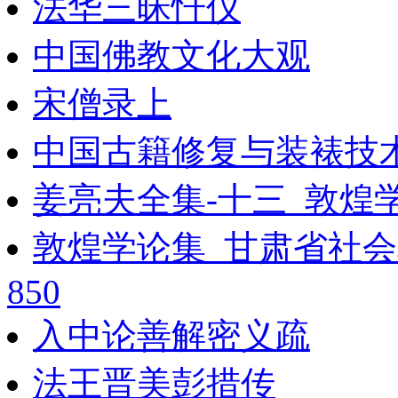
法华三昧忏仪
中国佛教文化大观
宋僧录上
中国古籍修复与装裱技
姜亮夫全集-十三_敦煌学
敦煌学论集_甘肃省社
850
入中论善解密义疏
法王晋美彭措传