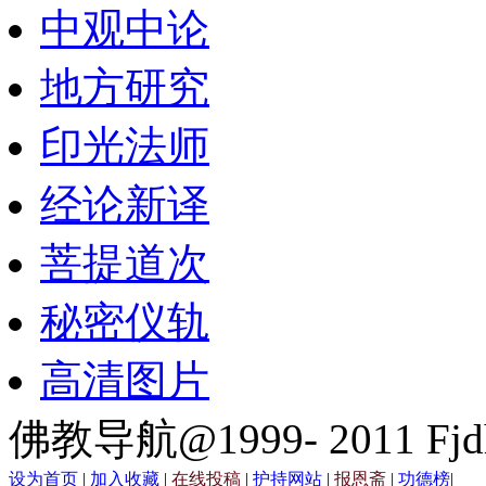
中观中论
地方研究
印光法师
经论新译
菩提道次
秘密仪轨
高清图片
佛教导航@1999- 2011 Fjd
设为首页
|
加入收藏
|
在线投稿
|
护持网站
|
报恩斋
|
功德榜
|