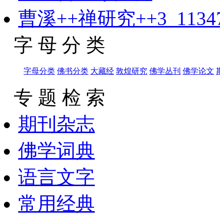
曹溪++禅研究++3_11347
字 母 分 类
字母分类
佛书分类
大藏经
敦煌研究
佛学丛刊
佛学论文
专 题 检 索
期刊杂志
佛学词典
语言文字
常用经典