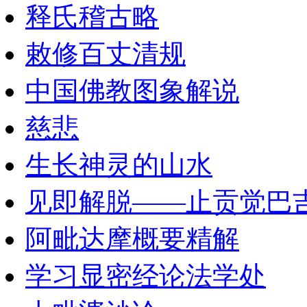
释氏稽古略
敕修百丈清规
中国佛教图象解说
慈悲
生长神灵的山水
见即解脱——止贡觉巴
阿毗达摩概要精解
学习显密经论法学处