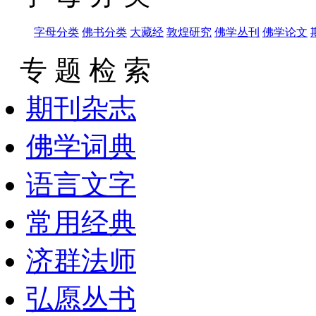
字母分类
佛书分类
大藏经
敦煌研究
佛学丛刊
佛学论文
专 题 检 索
期刊杂志
佛学词典
语言文字
常用经典
济群法师
弘愿丛书