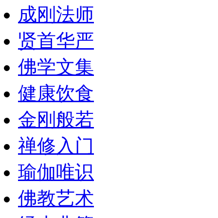
成刚法师
贤首华严
佛学文集
健康饮食
金刚般若
禅修入门
瑜伽唯识
佛教艺术