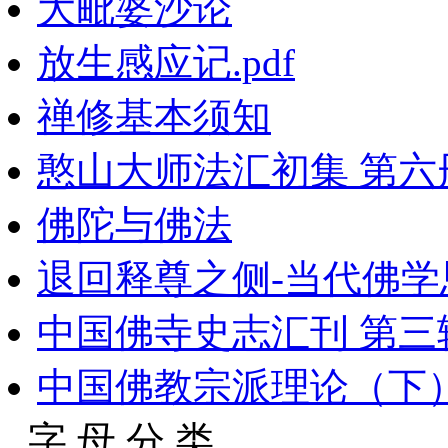
大毗婆沙论
放生感应记.pdf
禅修基本须知
憨山大师法汇初集 第六册 
佛陀与佛法
退回释尊之侧-当代佛学
中国佛寺史志汇刊 第三辑 
中国佛教宗派理论（下
字 母 分 类