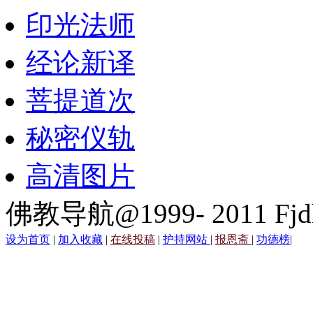
印光法师
经论新译
菩提道次
秘密仪轨
高清图片
佛教导航@1999- 2011 Fjd
设为首页
|
加入收藏
|
在线投稿
|
护持网站
|
报恩斋
|
功德榜
|