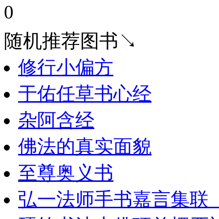
0
随机推荐图书↘
修行小偏方
于佑任草书心经
杂阿含经
佛法的真实面貌
至尊奥义书
弘一法师手书嘉言集联_11