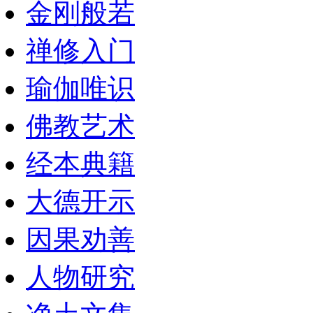
金刚般若
禅修入门
瑜伽唯识
佛教艺术
经本典籍
大德开示
因果劝善
人物研究