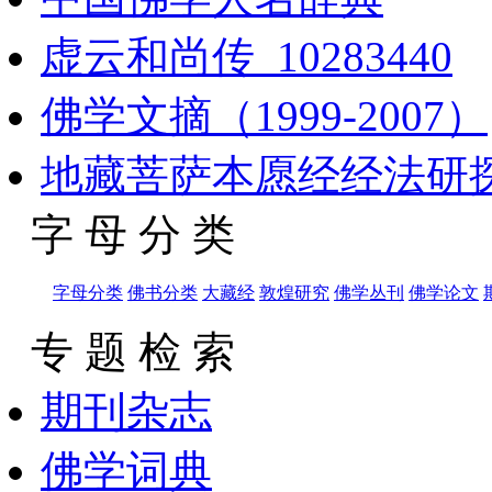
虚云和尚传_10283440
佛学文摘（1999-2007）
地藏菩萨本愿经经法研探及
字 母 分 类
字母分类
佛书分类
大藏经
敦煌研究
佛学丛刊
佛学论文
专 题 检 索
期刊杂志
佛学词典