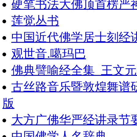
硬笔书法大佛顶首楞严
莲觉丛书
中国近代佛学居士刻经讲
观世音.噶玛巴
佛典譬喻经全集_王文元注
古丝路音乐暨敦煌舞谱
版
大方广佛华严经讲录节
中国佛学人名辞典