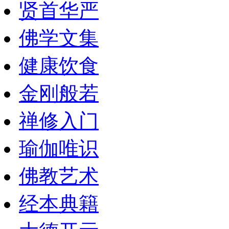
贤首华严
佛学文集
健康饮食
金刚般若
禅修入门
瑜伽唯识
佛教艺术
经本典籍