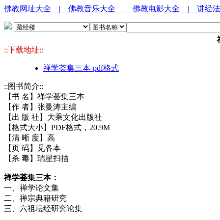
佛教网址大全
| 佛教音乐大全
| 佛教电影大全
| 讲经
::下载地址::
禅学荟集三本-pdf格式
::图书简介::
【书 名】禅学荟集三本
【作 者】张曼涛主编
【出 版 社】大乘文化出版社
【格式大小】PDF格式，20.9M
【清 晰 度】高
【页 码】见各本
【杀 毒】瑞星扫描
禅学荟集三本：
一、禅学论文集
二、禅宗典籍研究
三、六祖坛经研究论集