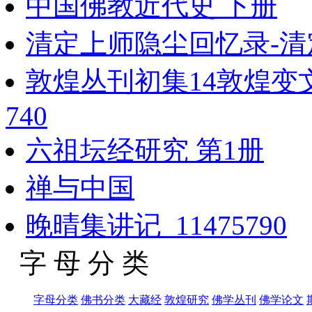
中国佛教近代史 下册
清定上师隐尘回忆录-清
敦煌丛刊初集14敦煌变
740
六祖坛经研究 第1册
禅与中国
晚晴集讲记_11475790
字 母 分 类
字母分类
佛书分类
大藏经
敦煌研究
佛学丛刊
佛学论文