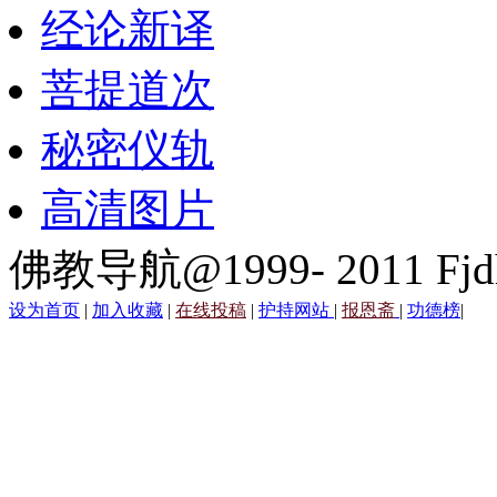
经论新译
菩提道次
秘密仪轨
高清图片
佛教导航@1999- 2011 Fjd
设为首页
|
加入收藏
|
在线投稿
|
护持网站
|
报恩斋
|
功德榜
|