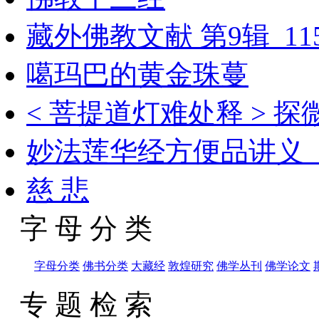
藏外佛教文献 第9辑_115
噶玛巴的黄金珠蔓
< 菩提道灯难处释 > 探
妙法莲华经方便品讲义_
慈 悲
字 母 分 类
字母分类
佛书分类
大藏经
敦煌研究
佛学丛刊
佛学论文
专 题 检 索