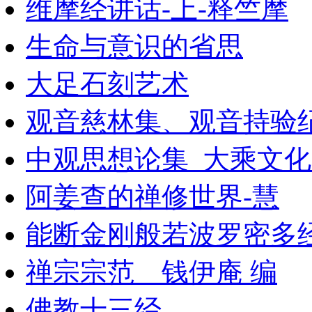
维摩经讲话-上-释竺摩
生命与意识的省思
大足石刻艺术
观音慈林集、观音持验
中观思想论集_大乘文化出
阿姜查的禅修世界-慧
能断金刚般若波罗密多
禅宗宗范 钱伊庵 编
佛教十三经