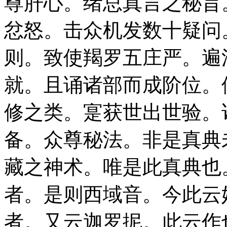
尊肝心。绪总真言之秘旨
忿怒。击众机发数十疑问
则。致使羯罗五庄严。遍
就。且诵诸部而成阶位。
修之类。寔获世出世验。
备。众尊秘法。非是真典
藏之神术。唯是此真典也
者。是则西域音。今此云
者。又云迦罗抳。此云作