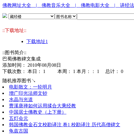
佛教网址大全
| 佛教音乐大全
| 佛教电影大全
| 讲经
::下载地址::
下载地址1
::图书简介::
巴蜀佛教碑文集成
添加时间： 2010年08月08日
下载次数： 本日：
1 本周：
1 本月：：
1 总计：
0
随机推荐图书↘
电影散文：一轮明月
增广印光法师文钞
水晶与光道
曹溪唐禅如何运用揉合大乘经教
中国居士佛教史（上下册）
五灯会元
韩国佛教金石文校勘译注 卷1 校勘译注 历代高僧碑文
龟兹古国