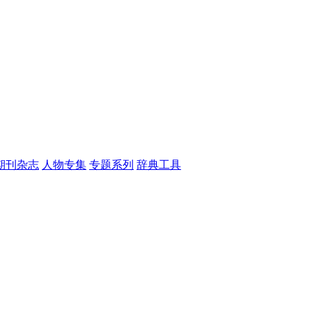
期刊杂志
人物专集
专题系列
辞典工具