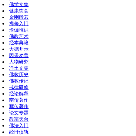
佛学文集
健康饮食
金刚般若
禅修入门
瑜伽唯识
佛教艺术
经本典籍
大德开示
因果劝善
人物研究
净土文集
佛教历史
佛教传记
戒律研修
经论解释
南传著作
藏传著作
论文专题
教宗天台
佛法入门
经忏仪轨