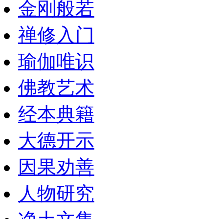
金刚般若
禅修入门
瑜伽唯识
佛教艺术
经本典籍
大德开示
因果劝善
人物研究