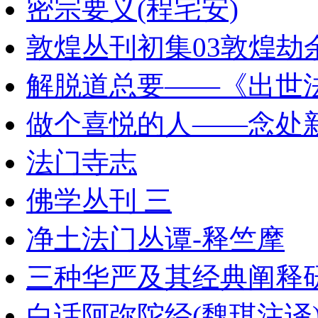
密宗要义(程宅安)
敦煌丛刊初集03敦煌劫余
解脱道总要——《出世法言
做个喜悦的人——念处
法门寺志
佛学丛刊 三
净土法门丛谭-释竺摩
三种华严及其经典阐释研究_
白话阿弥陀经(魏琪注译