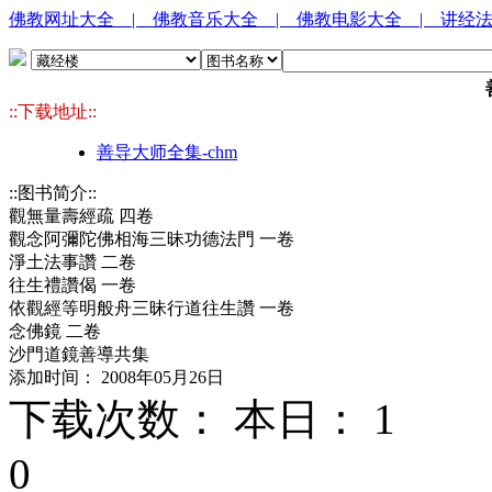
佛教网址大全
| 佛教音乐大全
| 佛教电影大全
| 讲经
::下载地址::
善导大师全集-chm
::图书简介::
觀無量壽經疏 四卷
觀念阿彌陀佛相海三昧功德法門 一卷
淨土法事讚 二卷
往生禮讚偈 一卷
依觀經等明般舟三昧行道往生讚 一卷
念佛鏡 二卷
沙門道鏡善導共集
添加时间： 2008年05月26日
下载次数： 本日：
1 
0