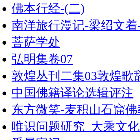
佛本行经-(二)
南洋旅行漫记-梁绍文着-新
菩萨学处
弘明集卷07
敦煌丛刊二集03敦煌歌辞
中国佛籍译论选辑评注
东方微笑-麦积山石窟佛教
唯识问题研究_大乘文化出