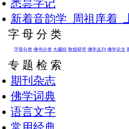
悉昙字记
新着音韵学_周祖庠着_上
字 母 分 类
字母分类
佛书分类
大藏经
敦煌研究
佛学丛刊
佛学论文
专 题 检 索
期刊杂志
佛学词典
语言文字
常用经典