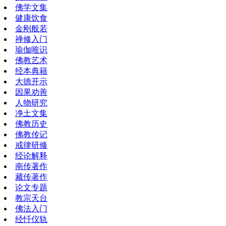
佛学文集
健康饮食
金刚般若
禅修入门
瑜伽唯识
佛教艺术
经本典籍
大德开示
因果劝善
人物研究
净土文集
佛教历史
佛教传记
戒律研修
经论解释
南传著作
藏传著作
论文专题
教宗天台
佛法入门
经忏仪轨