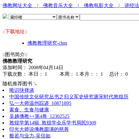
佛教网址大全
| 佛教音乐大全
| 佛教电影大全
| 讲经
::下载地址::
佛教教理研究-chm
::图书简介::
佛教教理研究
添加时间： 2008年04月14日
下载次数： 本日：
1 本周：
1 本月：：
1 总计：
0
随机推荐图书↘
唯识抉择谈
中国传统文化研究丛书之归义军史研究唐宋时代敦煌历
弘一大师温州踪迹_10871895
素食、生食与健康
吴越佛教++第4卷_12302525
敦煌学第14辑_敦煌学会乐学书局民9309
印光大师说佛教圆满的慈善
般若与业力-吴信如