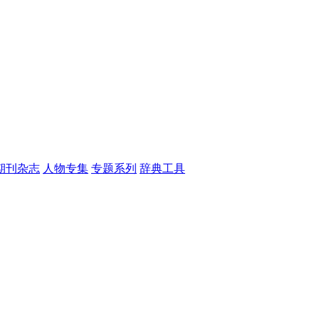
期刊杂志
人物专集
专题系列
辞典工具