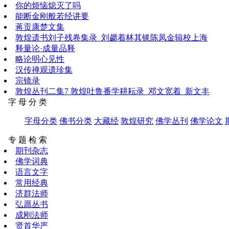
你的烦恼熄灭了吗
能断金刚般若经讲要
蒋贡康楚文集
敦煌遗书刘子残卷集录_刘勰着林其锬陈凤金辑校上海
释量论·成量品释
略论明心见性
汉传禅观遗珍集
宗镜录
敦煌丛刊二集7 敦煌吐鲁番学耕耘录_邓文宽着_新文丰
字 母 分 类
字母分类
佛书分类
大藏经
敦煌研究
佛学丛刊
佛学论文
专 题 检 索
期刊杂志
佛学词典
语言文字
常用经典
济群法师
弘愿丛书
成刚法师
贤首华严