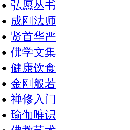
弘愿丛书
成刚法师
贤首华严
佛学文集
健康饮食
金刚般若
禅修入门
瑜伽唯识