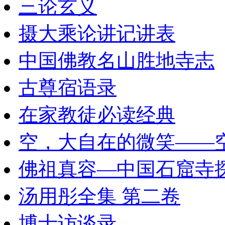
三论玄义
摄大乘论讲记讲表
中国佛教名山胜地寺志
古尊宿语录
在家教徒必读经典
空，大自在的微笑——
佛祖真容—中国石窟寺
汤用彤全集 第二卷
博士访谈录