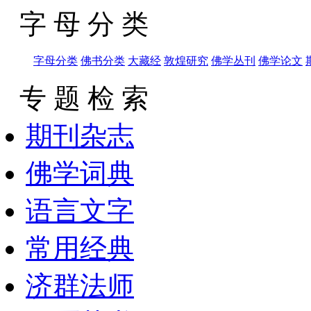
字 母 分 类
字母分类
佛书分类
大藏经
敦煌研究
佛学丛刊
佛学论文
专 题 检 索
期刊杂志
佛学词典
语言文字
常用经典
济群法师