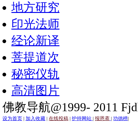
地方研究
印光法师
经论新译
菩提道次
秘密仪轨
高清图片
佛教导航@1999- 2011 Fjd
设为首页
|
加入收藏
|
在线投稿
|
护持网站
|
报恩斋
|
功德榜
|