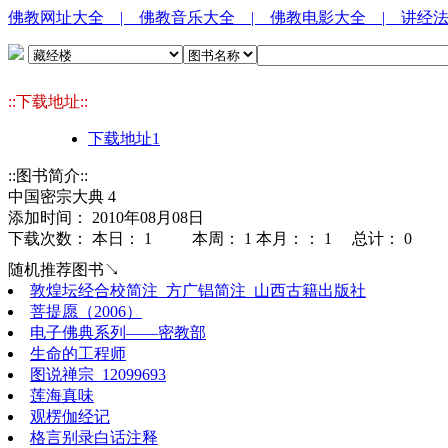
佛教网址大全
| 佛教音乐大全
| 佛教电影大全
| 讲经
::下载地址::
下载地址1
::图书简介::
中国密宗大典 4
添加时间： 2010年08月08日
下载次数： 本日：
1 本周：
1 本月：：
1 总计：
0
随机推荐图书↘
敦煌坛经合校简注_方广锠简注_山西古籍出版社
菩提愿（2006）
电子佛典系列——密教部
生命的工程师
图说禅宗_12099693
莲海真味
观楞伽经记
格言别录白话注释