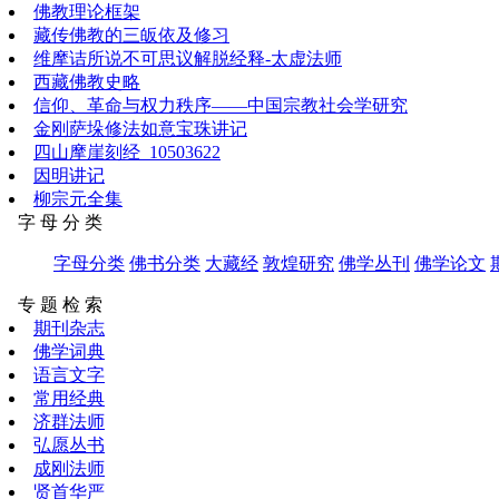
佛教理论框架
藏传佛教的三皈依及修习
维摩诘所说不可思议解脱经释-太虚法师
西藏佛教史略
信仰、革命与权力秩序——中国宗教社会学研究
金刚萨垛修法如意宝珠讲记
四山摩崖刻经_10503622
因明讲记
柳宗元全集
字 母 分 类
字母分类
佛书分类
大藏经
敦煌研究
佛学丛刊
佛学论文
专 题 检 索
期刊杂志
佛学词典
语言文字
常用经典
济群法师
弘愿丛书
成刚法师
贤首华严