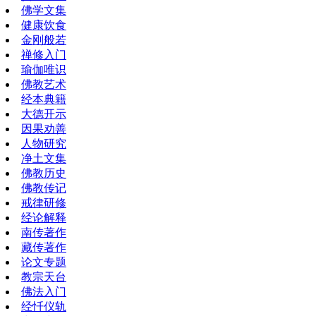
佛学文集
健康饮食
金刚般若
禅修入门
瑜伽唯识
佛教艺术
经本典籍
大德开示
因果劝善
人物研究
净土文集
佛教历史
佛教传记
戒律研修
经论解释
南传著作
藏传著作
论文专题
教宗天台
佛法入门
经忏仪轨