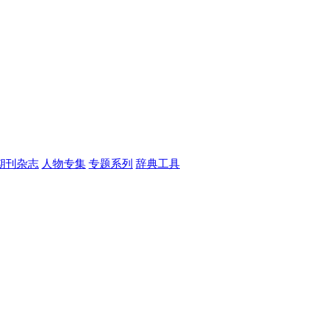
期刊杂志
人物专集
专题系列
辞典工具