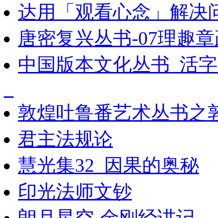
达用「观看心念」解决
唐密复兴丛书-07理趣章
中国版本文化丛书_活字
_
敦煌吐鲁番艺术丛书之
君主法规论
慧光集32_因果的奥秘
印光法师文钞
朗月星空-金刚经讲记