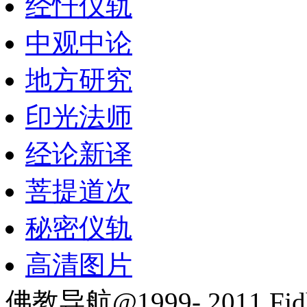
经忏仪轨
中观中论
地方研究
印光法师
经论新译
菩提道次
秘密仪轨
高清图片
佛教导航@1999- 2011 Fjd