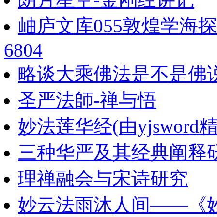
岫庐文库055敦煌学海
6804
略谈大乘佛法是不是佛
圣严法師-禅与悟
妙法莲华经(由yjsword精校
三种华严及其经典阐释研究_
理禅融会与宋诗研究
妙云法雨沐人间——《