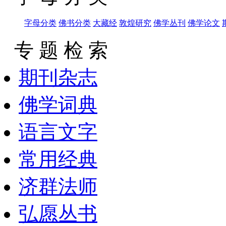
字母分类
佛书分类
大藏经
敦煌研究
佛学丛刊
佛学论文
专 题 检 索
期刊杂志
佛学词典
语言文字
常用经典
济群法师
弘愿丛书