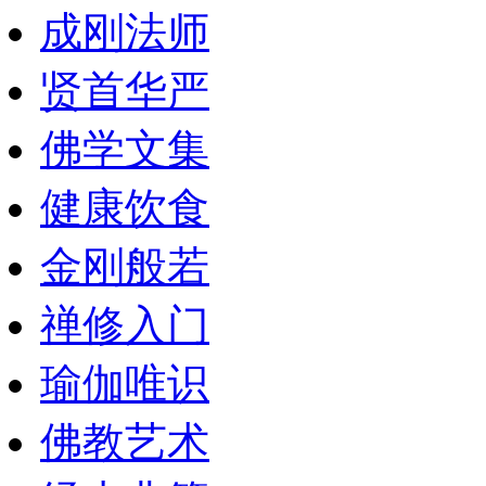
成刚法师
贤首华严
佛学文集
健康饮食
金刚般若
禅修入门
瑜伽唯识
佛教艺术