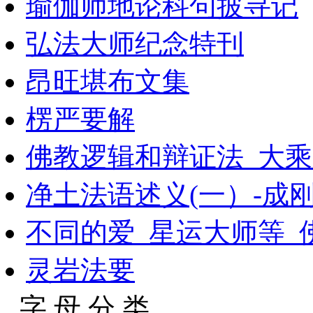
瑜伽师地论科句披寻记
弘法大师纪念特刊
昂旺堪布文集
楞严要解
佛教逻辑和辩证法_大乘文
净土法语述义(一）-成
不同的爱_星运大师等_佛
灵岩法要
字 母 分 类