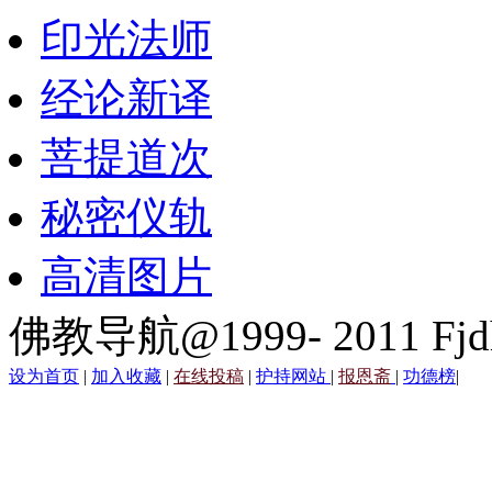
印光法师
经论新译
菩提道次
秘密仪轨
高清图片
佛教导航@1999- 2011 Fjd
设为首页
|
加入收藏
|
在线投稿
|
护持网站
|
报恩斋
|
功德榜
|