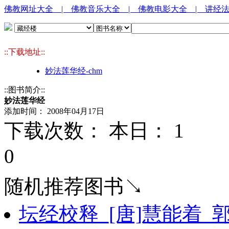
佛教网址大全
| 佛教音乐大全
| 佛教电影大全
| 讲经
::下载地址::
妙法莲华经-chm
::图书简介::
妙法莲华经
添加时间： 2008年04月17日
下载次数： 本日：
1 
0
随机推荐图书↘
坛经校释_[唐]慧能着_郭