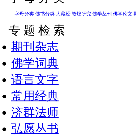
字母分类
佛书分类
大藏经
敦煌研究
佛学丛刊
佛学论文
专 题 检 索
期刊杂志
佛学词典
语言文字
常用经典
济群法师
弘愿丛书