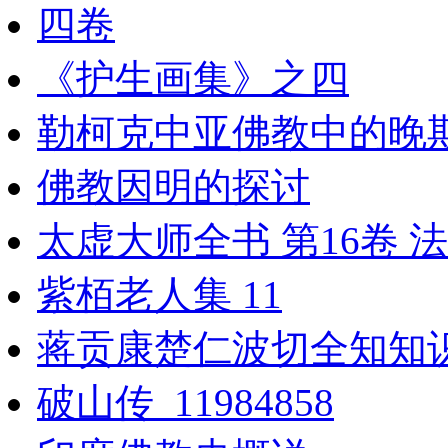
四卷
《护生画集》之四
勒柯克中亚佛教中的晚期古希
佛教因明的探讨
太虚大师全书 第16卷 法
紫栢老人集 11
蒋贡康楚仁波切全知知识
破山传_11984858