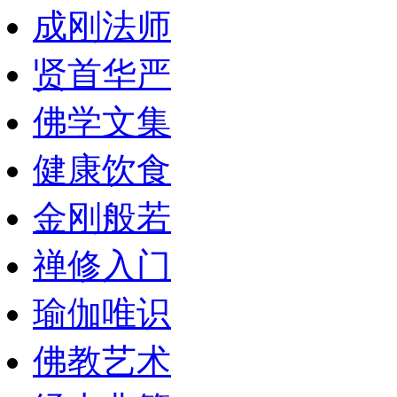
成刚法师
贤首华严
佛学文集
健康饮食
金刚般若
禅修入门
瑜伽唯识
佛教艺术