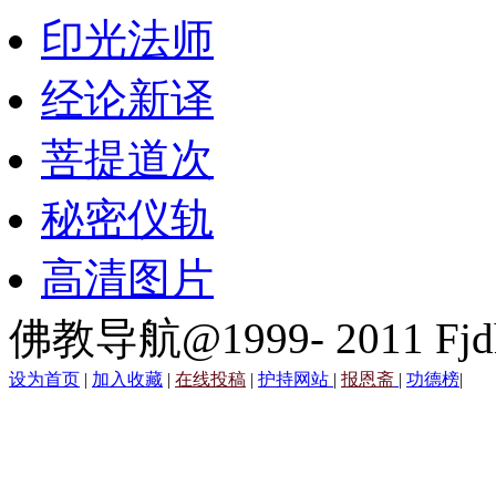
印光法师
经论新译
菩提道次
秘密仪轨
高清图片
佛教导航@1999- 2011 Fjd
设为首页
|
加入收藏
|
在线投稿
|
护持网站
|
报恩斋
|
功德榜
|