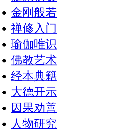
金刚般若
禅修入门
瑜伽唯识
佛教艺术
经本典籍
大德开示
因果劝善
人物研究