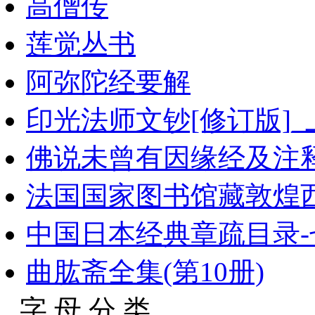
高僧传
莲觉丛书
阿弥陀经要解
印光法师文钞[修订版]
佛说未曾有因缘经及注
法国国家图书馆藏敦煌西域
中国日本经典章疏目录-
曲肱斋全集(第10册)
字 母 分 类