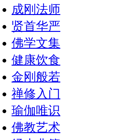
成刚法师
贤首华严
佛学文集
健康饮食
金刚般若
禅修入门
瑜伽唯识
佛教艺术