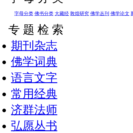
字母分类
佛书分类
大藏经
敦煌研究
佛学丛刊
佛学论文
专 题 检 索
期刊杂志
佛学词典
语言文字
常用经典
济群法师
弘愿丛书