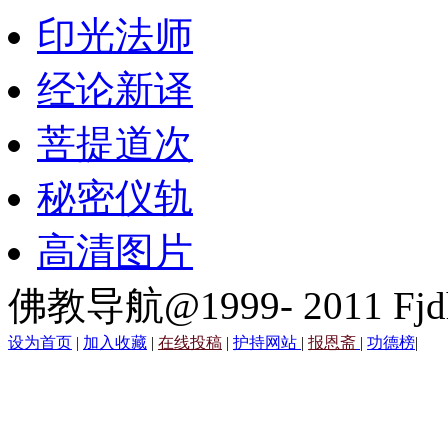
印光法师
经论新译
菩提道次
秘密仪轨
高清图片
佛教导航@1999- 2011 Fjd
设为首页
|
加入收藏
|
在线投稿
|
护持网站
|
报恩斋
|
功德榜
|