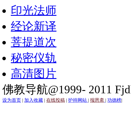
印光法师
经论新译
菩提道次
秘密仪轨
高清图片
佛教导航@1999- 2011 Fjd
设为首页
|
加入收藏
|
在线投稿
|
护持网站
|
报恩斋
|
功德榜
|