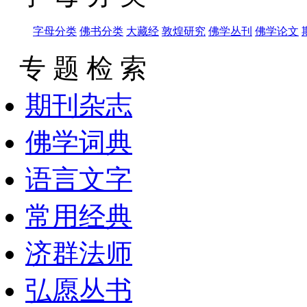
字母分类
佛书分类
大藏经
敦煌研究
佛学丛刊
佛学论文
专 题 检 索
期刊杂志
佛学词典
语言文字
常用经典
济群法师
弘愿丛书