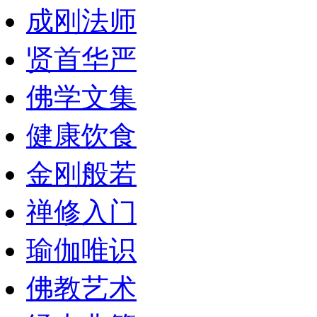
成刚法师
贤首华严
佛学文集
健康饮食
金刚般若
禅修入门
瑜伽唯识
佛教艺术