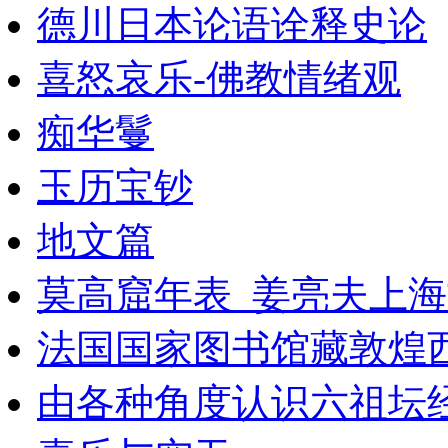
德川日本论语诠释史论
喜怒哀乐-佛教情绪观
痴华鬘
玉历宝钞
地文篇
莫高窟年表_姜亮夫上海
法国国家图书馆藏敦煌西域
由各种角度认识六祖坛