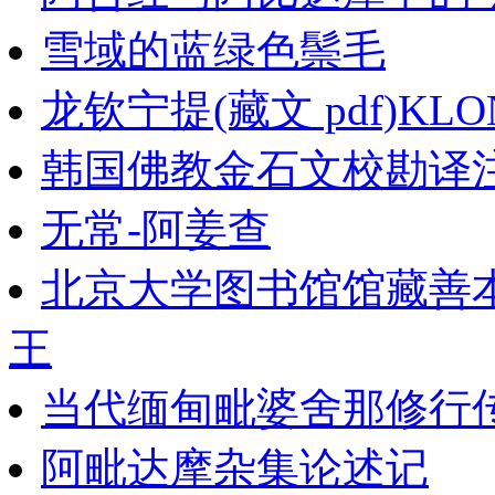
雪域的蓝绿色鬃毛
龙钦宁提(藏文 pdf)KLON
韩国佛教金石文校勘译注
无常-阿姜查
北京大学图书馆馆藏善
王
当代缅甸毗婆舍那修行
阿毗达摩杂集论述记