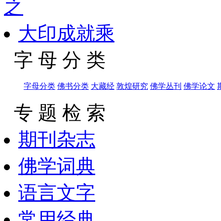
之
大印成就乘
字 母 分 类
字母分类
佛书分类
大藏经
敦煌研究
佛学丛刊
佛学论文
专 题 检 索
期刊杂志
佛学词典
语言文字
常用经典