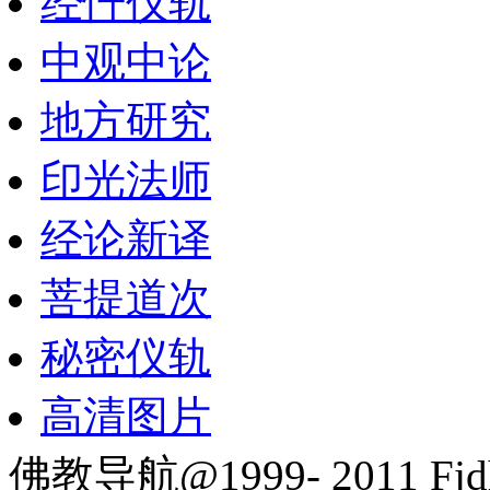
经忏仪轨
中观中论
地方研究
印光法师
经论新译
菩提道次
秘密仪轨
高清图片
佛教导航@1999- 2011 Fjd