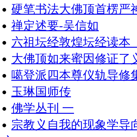
硬笔书法大佛顶首楞严
禅定述要-吴信如
六祖坛经敦煌坛经读本_
大佛顶如来蜜因修证了义
噶登派四本尊仪轨导修
玉琳国师传
佛学丛刊 一
宗教义自我的现象学导