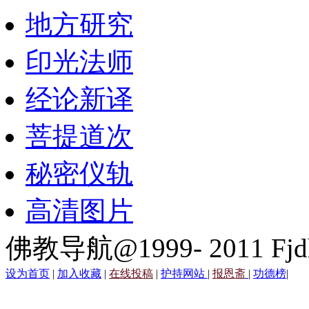
地方研究
印光法师
经论新译
菩提道次
秘密仪轨
高清图片
佛教导航@1999- 2011 Fjd
设为首页
|
加入收藏
|
在线投稿
|
护持网站
|
报恩斋
|
功德榜
|