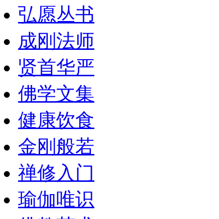
弘愿丛书
成刚法师
贤首华严
佛学文集
健康饮食
金刚般若
禅修入门
瑜伽唯识