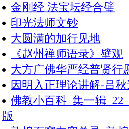
金刚经 法宝坛经合璧
印光法师文钞
大圆满的加行见地
《赵州禅师语录》壁观
大方广佛华严经普贤行
因明入正理论讲解-吕秋
佛教小百科_集一辑_2
版