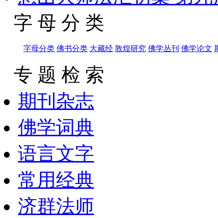
字 母 分 类
字母分类
佛书分类
大藏经
敦煌研究
佛学丛刊
佛学论文
专 题 检 索
期刊杂志
佛学词典
语言文字
常用经典
济群法师