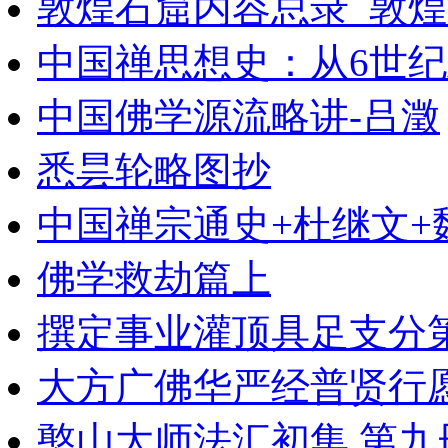
敦煌石窟内容总录_敦煌
中国禅思想史：从6世纪
中国佛学源流略讲-吕澂
悉昙轮略图抄
中国禅宗通史+杜继文+
佛学救劫篇上
撰定事业灌顶具足支分
大方广佛华严经普贤行愿
憨山大师法汇初集 第九册 